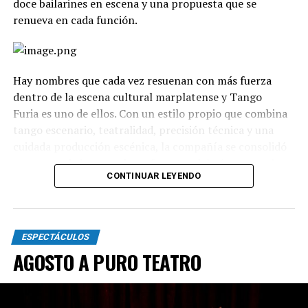
doce bailarines en escena y una propuesta que se
renueva en cada función.
Hay nombres que cada vez resuenan con más fuerza
dentro de la escena cultural marplatense y Tango
Furia es uno de ellos. Con un estilo propio que combina
tango escenario, teatralidad, precisión técnica y una
cuidada producción escénica, la compañía se consolidó
como uno de los grandes referentes del género en el
CONTINUAR LEYENDO
país.
La propuesta recorre diferentes universos, desde los
clásicos hasta versiones contemporáneas y electrónicas.
ESPECTÁCULOS
A través de cuadros grupales, dúos y escenas teatrales,
AGOSTO A PURO TEATRO
el espectáculo transita distintas emociones: el amor, la
pasión, los encuentros, las despedidas y toda la
intensidad que caracteriza al 2x4.