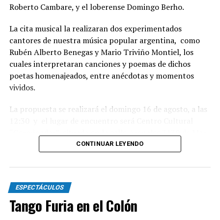
Roberto Cambare, y el loberense Domingo Berho.
La cita musical la realizaran dos experimentados
cantores de nuestra música popular argentina, como
Rubén Alberto Benegas y Mario Triviño Montiel, los
cuales interpretaran canciones y poemas de dichos
poetas homenajeados, entre anécdotas y momentos
vividos.
La propuesta se realizará el domingo 16 de agosto, a las
12:30 y el lugar de encuentro será Centro Cultural
“Germinador”, situado en la calle Arenales 3130 de Mar
del Plata.
CONTINUAR LEYENDO
Habrá danzas nativas y baile familiar, con gran servicio
de buffet, con entrada libre, derecho de espectáculo al
ESPECTÁCULOS
sobre. Para mas información o reservas escribir ll what
Tango Furia en el Colón
sapp 2236104302