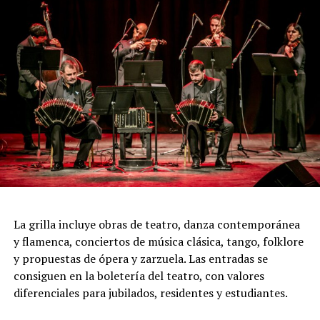
Incluye más de diez cambios de vestuario, un cuidado
diseño lumínico y escenas donde las diagonales, las
acrobacias, los firuletes y las coreografías
perfectamente sincronizadas convierten cada cuadro en
una demostración de virtuosismo, sensibilidad y trabajo
colectivo.
"Queremos que quienes todavía no conocen Tango
Furia descubran por qué el tango puede emocionar a
todas las generaciones. Y que quienes ya vivieron una de
nuestras funciones tengan ganas de volver, porque cada
presentación renueva la experiencia. Detrás de cada
función hay meses de ensayo y un enorme trabajo en
La grilla incluye obras de teatro, danza contemporánea
equipo para emocionar y sorprender al
y flamenca, conciertos de música clásica, tango, folklore
público", expresa Emmanuel Marín.
y propuestas de ópera y zarzuela. Las entradas se
consiguen en la boletería del teatro, con valores
diferenciales para jubilados, residentes y estudiantes.
Con más de 20 años de trayectoria, Tango Furia fue