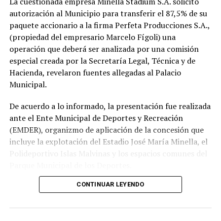
La cuestionada empresa Minella Stadium S.A. solicitó
autorización al Municipio para transferir el 87,5% de su
paquete accionario a la firma Perfeta Producciones S.A.,
(propiedad del empresario Marcelo Fígoli) una
operación que deberá ser analizada por una comisión
especial creada por la Secretaría Legal, Técnica y de
Hacienda, revelaron fuentes allegadas al Palacio
Municipal.
De acuerdo a lo informado, la presentación fue realizada
ante el Ente Municipal de Deportes y Recreación
(EMDER), organizmo de aplicación de la concesión que
incluye la explotación del Estadio José María Minella, el
Polideportivo Islas Malvinas y los espacios comunes del
Parque Municipal de los Deportes.
CONTINUAR LEYENDO
A tal efecto, el secretario Legal, Técnico y de
Hacienda, Mauro Martinelli dispuso la creación de una
Comisión ad hoc que tendrá la responsabilidad de