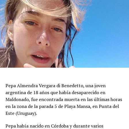
paredes rocosas, aunque las primeras revisiones no
detectaron viviendas oficialmente declaradas
inhabitables.
Durante la mañana siguiente, los bomberos
mantuvieron un operativo de inspección para evaluar
grietas, desprendimientos de revestimientos y posibles
riesgos de colapso. Las tareas priorizaron los inmuebles
con daños visibles antes de autorizar el regreso de los
vecinos, mientras se aseguraba que las estructuras no
presentaran peligro inminente para quienes viven en la
Pepa Almendra Vergara di Benedetto, una joven
zona.
argentina de 18 años que había desaparecido en
El ministro de Protección Civil, Nello Musumeci, advirtió
Maldonado, fue encontrada muerta en las últimas horas
sobre la continuidad de la actividad sísmica y señaló que
en la zona de la parada 5 de Playa Mansa, en Punta del
“nuevos eventos de magnitud superior a 3 podrían
Este (Uruguay).
seguir produciéndose”. La declaración dejó en alerta a
Pepa había nacido en Córdoba y durante varios
las autoridades locales, que mantienen el monitoreo