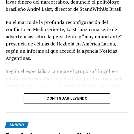
lavar dinero del narcotráfico, denunció el politólogo
brasileño André Lajst, director de StandWithUs Brasil.
En el marco de la profunda reconfiguración del
conflicto en Medio Oriente, Lajst lanzó una serie de
advertencias sobre la persistente y “muy importante”
presencia de células de Hezbolá en América Latina,
según un informe al que accedió la agencia Noticias
Argentinas.
Según el especialista, aunque el grupo sufrió golpes
militares devastadores en el Líbano por los ataques de
Israel y Estados Unidos, su red en la región mutó para
fortalecer sus estructuras de narcotráfico, tráfico de
CONTINUAR LEYENDO
armas y lavado de dinero, informó DNEWS en las últimas
horas.
El partido-milicia chií libanés Hezbolá fue declarado
MUNDO
organización terrorista por la Argentina en julio de