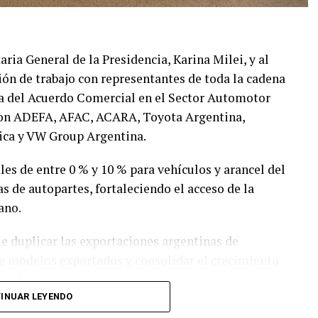
taria General de la Presidencia, Karina Milei, y al
ión de trabajo con representantes de toda la cadena
ma del Acuerdo Comercial en el Sector Automotor
paron ADEFA, AFAC, ACARA, Toyota Argentina,
ica y VW Group Argentina.
les de entre 0 % y 10 % para vehículos y arancel del
s de autopartes, fortaleciendo el acceso de la
ano.
e duplicar las exportaciones argentinas de
de modelos exportados y consolidar el crecimiento
riales y exportadores del país.
INUAR LEYENDO