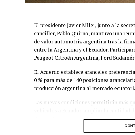
El presidente Javier Milei, junto a la secre
canciller, Pablo Quirno, mantuvo una reun
de valor automotriz argentina tras la fir
entre la Argentina y el Ecuador. Partici
Peugeot Citroën Argentina, Ford Sudamér
El Acuerdo establece aranceles preferencia
0 % para más de 140 posiciones arancelaria
producción argentina al mercado ecuatori
Las nuevas condiciones permitirán más qu
vehículos a Ecuador, ampliar la cantidad 
de uno de los principales complejos indust
CONT