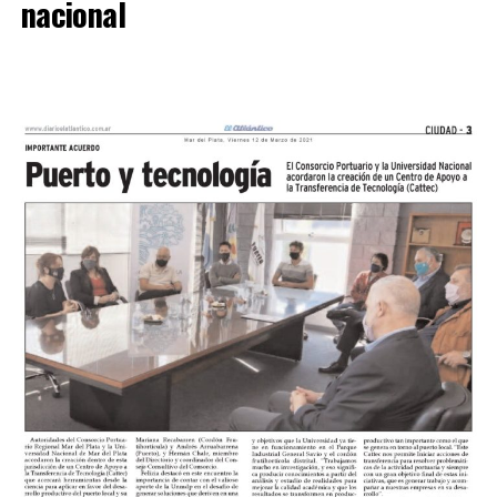
nacional
SINTESIS
Kimberley (3
): Tomás Casas, Bruno Di Bello, Mateo
Rinaldi, Bacigalupe y Hernán Sosa, Santiago Vásquez,
Mauricio Miori, Facundo Rojas y Leonardo Verón, Ullúa y
Santiago Castillo.
DT:
Mariano Mignini.
Sol de Mayo (0):
Juan Nadal, Lucas Miguez, Latorre,
Acha y Rafael Ríos, Enzo Núñez y Quilen, Alberto Reye,
Fernando Valdebenito, Benítez Digorado y Héctor
Morales.
DT:
Mario Martínez.