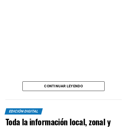
Cerca del final, Lucas Miguez tuvo el del honor para los
de Viedma con un tiro libre que tenía destino de gol
pero Tomás Casas voló aún mejor para conservar el cero
por segundo partido consecutivo.
Con esta victoria, los marplatenses llegan a 25 puntos y
se ubican terceros hasta que jueguen Olimpo y
Deportivo Rincón. Con nueve puntos por jugar,
Kimberley empieza a consolidarse entre los primeros
cinco y ahora toda la atención estará en Madryn donde
el próximo fin de semana visitarán a Brown para seguir
por la senda ganadora.
CONTINUAR LEYENDO
EDICIÓN DIGITAL
Toda la información local, zonal y