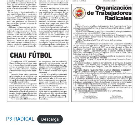
decantación. A los 24, Verón avanzó a toda velocidad
por izquierda, habilitó a Castillo y Acha, que lo venía
corriendo de atrás, lo desestabilizó adentro del area,
Rubiano no dudó y el juvenil desde los doce pasos anotó
su primer gol en el Federal A para empezar a decretar la
historia.
El complemento se jugó a otro ritmo pero mostró la
solidez del fondo kimberleño cada vez que lo probaron.
Más allá de eso, en los primeros cinco minutos, Miori
tuvo dos claras para convertir el cuarto pero Nadal se
lució en ambas con dos atajadas tremendas.
Los cambios probados por Mario Martínez le dieron a
Sol de Mayo otra presencia en el medio pero sin claridad
en el pase en el pase final. Por su lado, Mignini también
P3-RADICAL
Descarga
movió el banco para darle media hora a Ezequiel Cérica,
el refuerzo que llegó esta semana al club, y que mostró
su clase en un par de movimientos.