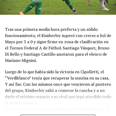
Tras una primera media hora perfecta y un sólido
funcionamiento, el Kimberley superó con creces a Sol de
Mayo por 3 a 0 y sigue firme en zona de clasificación en
el Torneo Federal A de Fútbol. Santiago Vásquez, Bruno
Di Bello y Santiago Castillo anotaron para el elenco de
Mariano Mignini.
Luego de lo que había sido la victoria en Cipolletti, el
“Verdiblanco” tenía que recuperar la sonrisa en su casa.
Y así fue. Con los mismos once que vencieron al puntero
del grupo, Kimberley salió a comerse la cancha y a no
darle el mínimo espacio a su rival que jugó aturdido todo
el primer tiempo.
Así, y pese a un buen movimiento de Valdebenito que se
había sacado la marca de encima y probó contra Casas,