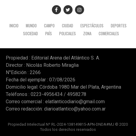
INICIO
MUNDO
CAMPO
CIUDAD
ESPECTÁCULOS
DEPORTES
SOCIEDAD
PAÍS
POLICIALES
ZONA
COMERCIALES
Propiedad : Editorial Arena del Atlántico S. A.
Director : Nicolás Roberto Miraglia
N°Edición : 2266
Fecha del ejemplar : 07/08/2026
Domicilio legal: Córdoba 1980 Mar del Plata, Argentina
Teléfonos : 0223-4956434 / 4958278
Correo comercial :
elatlanticodiario@gmail.com
Correo redacción:
diarioatlantico@yahoo.com.ar
Propiedad Intelectual Nº RL-2024-138149815-APN-DNDA#MJ © 2020
Todos los derechos reservados