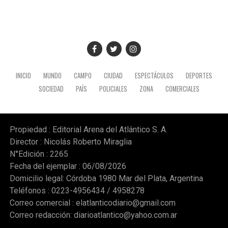
INICIO
MUNDO
CAMPO
CIUDAD
ESPECTÁCULOS
DEPORTES
SOCIEDAD
PAÍS
POLICIALES
ZONA
COMERCIALES
Propiedad : Editorial Arena del Atlántico S. A.
Director : Nicolás Roberto Miraglia
N°Edición : 2265
Fecha del ejemplar : 06/08/2026
Domicilio legal: Córdoba 1980 Mar del Plata, Argentina
Teléfonos : 0223-4956434 / 4958278
Correo comercial :
elatlanticodiario@gmail.com
Correo redacción:
diarioatlantico@yahoo.com.ar