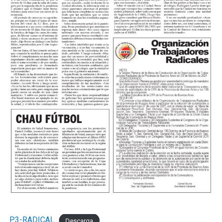
del córner.
Los de Mignini eran mucho más y el tercero llegó por
decantación. A los 24, Verón avanzó a toda velocidad
por izquierda, habilitó a Castillo y Acha, que lo venía
corriendo de atrás, lo desestabilizó adentro del area,
Rubiano no dudó y el juvenil desde los doce pasos anotó
su primer gol en el Federal A para empezar a decretar la
historia.
El complemento se jugó a otro ritmo pero mostró la
solidez del fondo kimberleño cada vez que lo probaron.
Más allá de eso, en los primeros cinco minutos, Miori
tuvo dos claras para convertir el cuarto pero Nadal se
lució en ambas con dos atajadas tremendas.
Los cambios probados por Mario Martínez le dieron a
Sol de Mayo otra presencia en el medio pero sin claridad
en el pase en el pase final. Por su lado, Mignini también
P3-RADICAL
Descarga