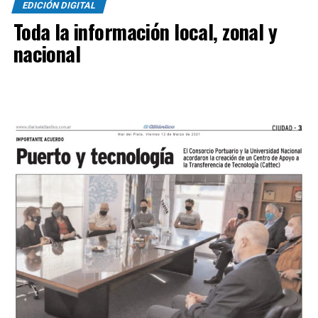
EDICIÓN DIGITAL
Toda la información local, zonal y
nacional
SINTESIS
Kimberley (3
): Tomás Casas, Bruno Di Bello, Mateo
Rinaldi, Bacigalupe y Hernán Sosa, Santiago Vásquez,
Mauricio Miori, Facundo Rojas y Leonardo Verón, Ullúa y
Santiago Castillo.
DT:
Mariano Mignini.
Sol de Mayo (0):
Juan Nadal, Lucas Miguez, Latorre,
Acha y Rafael Ríos, Enzo Núñez y Quilen, Alberto Reye,