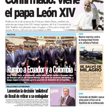
cargo de María del Rosario Gerez Martínez.
En tanto, el viernes 21 a las 17:30 se desarrollará “El
Cerebro Mágico: construyendo preguntas, respuestas y
circuitos”, a cargo de María Paula Algote. Se trata de un
taller práctico de arte, ciencia y tecnología en el que al
finalizar cada participante se lleva su propia creación
terminada. Es una actividad arancelada (incluye
materiales) destinada a niños a partir de los 6 años.
Los participantes menores de 8 años deberán asistir
acompañados por una persona adulta (menores
asistentes $12.000 y adulto acompañante $5.000). Las
entradas están disponibles en la boletería de lunes a
viernes de 14 a 19.
Asimismo, el viernes 28 a las 17:30 se realizará “Arco Iris
de Cuentos” con Lecturita Ediciones a cargo de
Margarita Luna. Consistirá en un espacio interactivo de