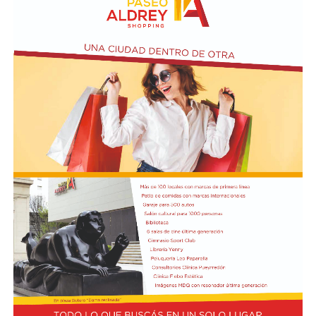
ubicada en el primer piso del edificio.
Actividades en el marco del Mes de la Niñez
En relación al Ciclo Mes de la Niñez, este viernes 7 de
agosto a las 17:30 se presentarán “Los cuentos de
Charo” y la narración de poesías populares infantiles a
cargo de María del Rosario Gerez Martínez.
En tanto, el viernes 21 a las 17:30 se desarrollará “El
Cerebro Mágico: construyendo preguntas, respuestas y
circuitos”, a cargo de María Paula Algote. Se trata de un
taller práctico de arte, ciencia y tecnología en el que al
finalizar cada participante se lleva su propia creación
terminada. Es una actividad arancelada (incluye
materiales) destinada a niños a partir de los 6 años.
Los participantes menores de 8 años deberán asistir
acompañados por una persona adulta (menores
asistentes $12.000 y adulto acompañante $5.000). Las