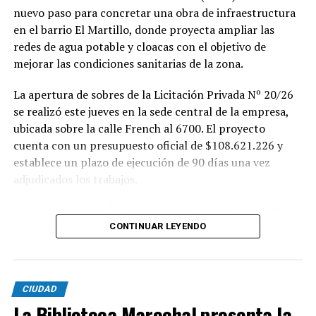
nuevo paso para concretar una obra de infraestructura
en el barrio El Martillo, donde proyecta ampliar las
redes de agua potable y cloacas con el objetivo de
mejorar las condiciones sanitarias de la zona.
La apertura de sobres de la Licitación Privada Nº 20/26
se realizó este jueves en la sede central de la empresa,
ubicada sobre la calle French al 6700. El proyecto
cuenta con un presupuesto oficial de $108.621.226 y
establece un plazo de ejecución de 90 días una vez
adjudicados los trabajos.
Según se informó, las tareas previstas para la red de
agua potable incluyen la colocación de unos 355 metros
CONTINUAR LEYENDO
de cañerías de PVC, la instalación de válvulas y la
ejecución de 29 conexiones domiciliarias. Los trabajos se
desarrollarán en distintos sectores comprendidos por
CIUDAD
las calles Pehuajó, Sicilia, Génova y Génova Bis.
La Biblioteca Marechal presenta la