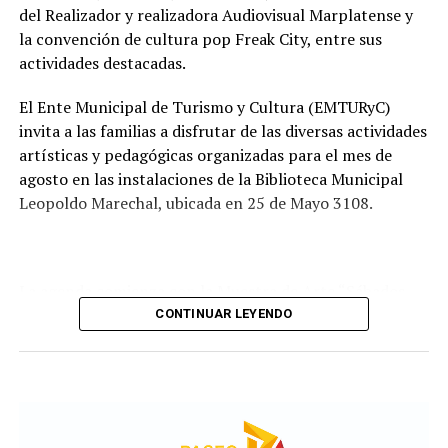
recorrido administrativo con la intervención de la
del Realizador y realizadora Audiovisual Marplatense y
Comisión de Estudio de Ofertas y Adjudicación, que
la convención de cultura pop Freak City, entre sus
tendrá a su cargo la evaluación de las propuestas
actividades destacadas.
presentadas por las empresas interesadas en ejecutar la
obra.
El Ente Municipal de Turismo y Cultura (EMTURyC)
invita a las familias a disfrutar de las diversas actividades
artísticas y pedagógicas organizadas para el mes de
agosto en las instalaciones de la Biblioteca Municipal
Leopoldo Marechal, ubicada en 25 de Mayo 3108.
La agenda comienza con la Muestra de Arte “Sábados
Culturales”, a cargo del grupo Cul Mardel, que se podrá
CONTINUAR LEYENDO
visitar del 3 al 14 de agosto de manera gratuita.
Asimismo, se realizará el Taller de Escritura Expresiva
coordinado por Sandra López Maidana, los miércoles de
10 a 12 en la Biblioteca de Autores Marplatenses,