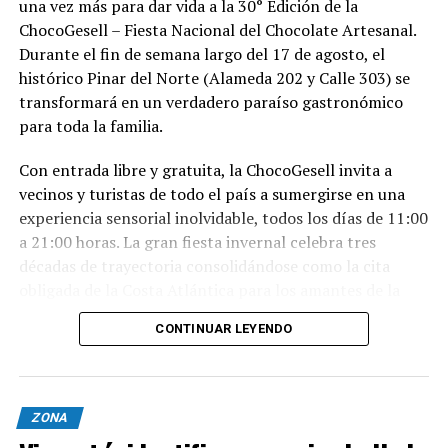
una vez más para dar vida a la 30° Edición de la
ChocoGesell – Fiesta Nacional del Chocolate Artesanal.
Durante el fin de semana largo del 17 de agosto, el
histórico Pinar del Norte (Alameda 202 y Calle 303) se
transformará en un verdadero paraíso gastronómico
para toda la familia.
Con entrada libre y gratuita, la ChocoGesell invita a
vecinos y turistas de todo el país a sumergirse en una
experiencia sensorial inolvidable, todos los días de 11:00
a 21:00 horas. La gran fiesta invernal celebra tres
décadas de trayectoria consolidándose como la cita
obligada de la Costa Atlántica para los amantes de la
buena repostería, el paisaje natural y la tradición
CONTINUAR LEYENDO
geselina.
Sabores, espectáculos y naturaleza en un solo lugar
Nacida en 1996, la fiesta reúne este año al talento de los
ZONA
mejores expositores, maestros chocolateros y