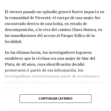
juegos e inflables.
Respirar el aire puro del bosque, recorrer las históricas
El viernes pasado un episodio generó fuerte impacto en
arboledas y dejarse tentar por una taza de chocolate
la comunidad de Vivoratá: el cuerpo de una mujer fue
caliente mientras se disfruta de buena música es el plan
encontrado dentro de una bolsa, en estado de
perfecto para escaparse de la rutina este fin de semana
descomposición, a la vera del camino Chara Huinca, en
largo.
las inmediaciones del acceso al Parque Eólico de la
localidad.
INFORMACIÓN GENERAL DEL EVENTO
En las últimas horas, los investigadores lograron
Evento: 30° Fiesta Nacional del Chocolate Artesanal
establecer que la víctima era una mujer de Mar del
(ChocoGesell)
Plata, de 40 años, cuya identificación decidió
Fecha: Fin de semana largo del 17 de Agosto de 2026
preservarse.A partir de esa información, los
Horario: De 11:00 a 21:00 hs.
investigadores reconstruyeron parte de su entorno y
Lugar: Pinar del Norte (Alameda 202 y Calle 303, Villa
determinaron que la mujer ejercería el trabajo sexual en
Gesell)
la zona.
Acceso: Libre y gratuito para toda la comunidad y
visitantes
Según el portal Mi8, pese a que la escena donde fue
CONTINUAR LEYENDO
encontrado el cuerpo presenta características
compatibles con un homicidio, el fiscal Ramiro Anchou