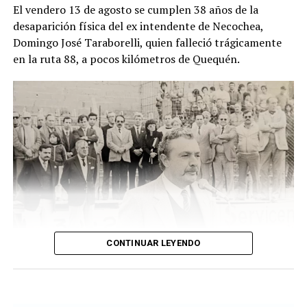
El vendero 13 de agosto se cumplen 38 años de la
cuando un hombre que recorría la zona junto a sus
desaparición física del ex intendente de Necochea,
perros advirtió una bolsa ubicada junto a una zanja.
Domingo José Taraborelli, quien falleció trágicamente
Alertado por el comportamiento de los animales, se
en la ruta 88, a pocos kilómetros de Quequén.
acercó y comprobó que contenía restos humanos. DIB
CONTINUAR LEYENDO
Taraborelli en un acto