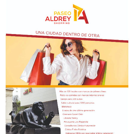
El vendero 13 de agosto se cumplen 38 años de la
desaparición física del ex intendente de Necochea,
Domingo José Taraborelli, quien falleció trágicamente
en la ruta 88, a pocos kilómetros de Quequén.
Junto con el intendente de Necochea habían muerto
tres docentes que, luego se supo, habían subido a su
automóvil pocos kilómetros antes, donde se hallaban
haciendo dedo. La colisión frontal resultó letal: sólo
sobrevivió el chofer del camión.
El hall del Palacio Comunal fue el lugar donde velaron
sus restos y ante el cual desfiló todo el arco político de
aquel momento, incluyendo a la camada de jóvenes que
habían dado sus primeros pasos en el peronismo, bajo
el liderazgo de “Coco” Taraborelli como conductor. Y el
vicegobernador Luis Macaya, que acompañó sus restos
hasta la despedida final.