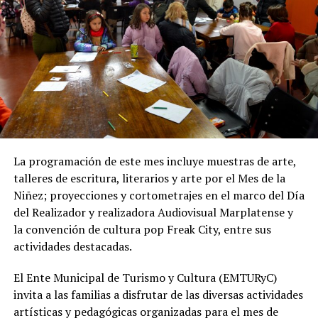
afectados por las excavaciones, así como la reposición
de material granular en las calles intervenidas.
Desde OSSE destacaron que la ampliación del sistema
cloacal representa un aporte importante para la
protección ambiental, ya que permite disminuir la
utilización de pozos absorbentes y contribuye a
preservar las napas de agua subterránea, además de
mejorar las condiciones de higiene y salubridad para los
vecinos.
La programación de este mes incluye muestras de arte,
talleres de escritura, literarios y arte por el Mes de la
Tras la apertura de sobres, el expediente continuará su
Niñez; proyecciones y cortometrajes en el marco del Día
recorrido administrativo con la intervención de la
del Realizador y realizadora Audiovisual Marplatense y
Comisión de Estudio de Ofertas y Adjudicación, que
la convención de cultura pop Freak City, entre sus
tendrá a su cargo la evaluación de las propuestas
actividades destacadas.
presentadas por las empresas interesadas en ejecutar la
obra.
El Ente Municipal de Turismo y Cultura (EMTURyC)
invita a las familias a disfrutar de las diversas actividades
artísticas y pedagógicas organizadas para el mes de