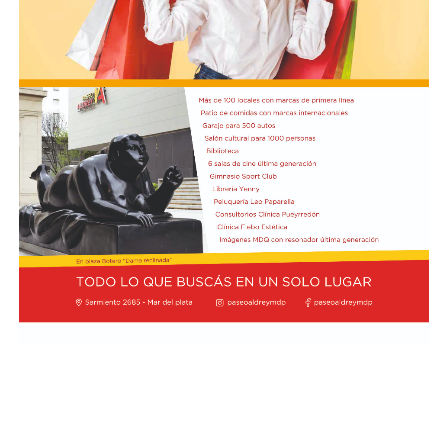
cargo de María del Rosario Gerez Martínez.
En tanto, el viernes 21 a las 17:30 se desarrollará “El
Cerebro Mágico: construyendo preguntas, respuestas y
circuitos”, a cargo de María Paula Algote. Se trata de un
taller práctico de arte, ciencia y tecnología en el que al
finalizar cada participante se lleva su propia creación
terminada. Es una actividad arancelada (incluye
materiales) destinada a niños a partir de los 6 años.
Los participantes menores de 8 años deberán asistir
acompañados por una persona adulta (menores
asistentes $12.000 y adulto acompañante $5.000). Las
entradas están disponibles en la boletería de lunes a
viernes de 14 a 19.
Asimismo, el viernes 28 a las 17:30 se realizará “Arco Iris
de Cuentos” con Lecturita Ediciones a cargo de
Margarita Luna. Consistirá en un espacio interactivo de
lectura en el que, por medio de un libro álbum, los niños