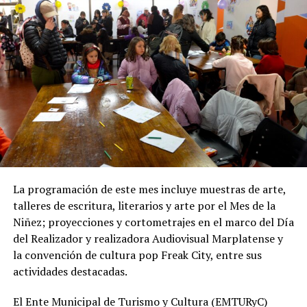
Además de la infraestructura subterránea, el proyecto
prevé la reconstrucción de veredas y pavimentos
afectados por las excavaciones, así como la reposición
de material granular en las calles intervenidas.
Desde OSSE destacaron que la ampliación del sistema
cloacal representa un aporte importante para la
protección ambiental, ya que permite disminuir la
utilización de pozos absorbentes y contribuye a
preservar las napas de agua subterránea, además de
mejorar las condiciones de higiene y salubridad para los
vecinos.
La programación de este mes incluye muestras de arte,
talleres de escritura, literarios y arte por el Mes de la
Tras la apertura de sobres, el expediente continuará su
Niñez; proyecciones y cortometrajes en el marco del Día
recorrido administrativo con la intervención de la
del Realizador y realizadora Audiovisual Marplatense y
Comisión de Estudio de Ofertas y Adjudicación, que
la convención de cultura pop Freak City, entre sus
tendrá a su cargo la evaluación de las propuestas
actividades destacadas.
presentadas por las empresas interesadas en ejecutar la
obra.
El Ente Municipal de Turismo y Cultura (EMTURyC)