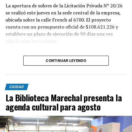
La apertura de sobres de la Licitación Privada Nº 20/26
se realizó este jueves en la sede central de la empresa,
ubicada sobre la calle French al 6700. El proyecto
cuenta con un presupuesto oficial de $108.621.226 y
establece un plazo de ejecución de 90 días una vez
adjudicados los trabajos.
Según se informó, las tareas previstas para la red de
agua potable incluyen la colocación de unos 355 metros
CONTINUAR LEYENDO
de cañerías de PVC, la instalación de válvulas y la
ejecución de 29 conexiones domiciliarias. Los trabajos se
desarrollarán en distintos sectores comprendidos por
CIUDAD
las calles Pehuajó, Sicilia, Génova y Génova Bis.
La Biblioteca Marechal presenta la
En paralelo, la intervención contempla la extensión de
agenda cultural para agosto
la red cloacal mediante la instalación de 234 metros de
cañerías colectoras, la realización de 31 conexiones
domiciliarias y la construcción de seis bocas de registro.