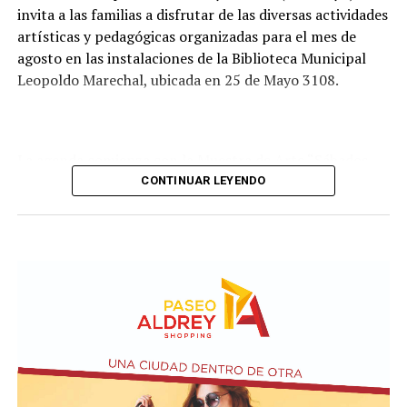
invita a las familias a disfrutar de las diversas actividades
artísticas y pedagógicas organizadas para el mes de
agosto en las instalaciones de la Biblioteca Municipal
Leopoldo Marechal, ubicada en 25 de Mayo 3108.
La agenda comienza con la Muestra de Arte “Sábados
Culturales”, a cargo del grupo Cul Mardel, que se podrá
CONTINUAR LEYENDO
visitar del 3 al 14 de agosto de manera gratuita.
Asimismo, se realizará el Taller de Escritura Expresiva
coordinado por Sandra López Maidana, los miércoles de
10 a 12 en la Biblioteca de Autores Marplatenses,
ubicada en el primer piso del edificio.
Actividades en el marco del Mes de la Niñez
En relación al Ciclo Mes de la Niñez, este viernes 7 de