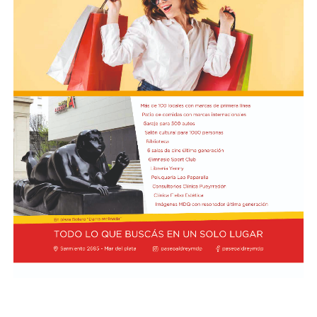
agosto a las 17:30 se presentarán “Los cuentos de
Charo” y la narración de poesías populares infantiles a
cargo de María del Rosario Gerez Martínez.
En tanto, el viernes 21 a las 17:30 se desarrollará “El
Cerebro Mágico: construyendo preguntas, respuestas y
circuitos”, a cargo de María Paula Algote. Se trata de un
taller práctico de arte, ciencia y tecnología en el que al
finalizar cada participante se lleva su propia creación
terminada. Es una actividad arancelada (incluye
materiales) destinada a niños a partir de los 6 años.
Los participantes menores de 8 años deberán asistir
acompañados por una persona adulta (menores
asistentes $12.000 y adulto acompañante $5.000). Las
entradas están disponibles en la boletería de lunes a
viernes de 14 a 19.
Asimismo, el viernes 28 a las 17:30 se realizará “Arco Iris
de Cuentos” con Lecturita Ediciones a cargo de