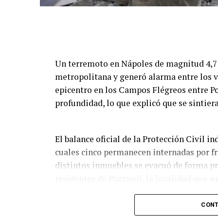
Un terremoto en Nápoles de magnitud 4,7 s
metropolitana y generó alarma entre los ve
epicentro en los Campos Flégreos entre Po
profundidad, lo que explicó que se sintier
El balance oficial de la Protección Civil i
cuales cinco permanecen internadas por f
distintos inmuebles se evacuó de forma p
residentes de Pozzuoli, la localidad que s
Las imágenes que circularon muestran des
CONT
Pozzuoli parte de una construcción se vin