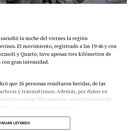
acudió la noche del viernes la región
cinos. El movimiento, registrado a las 19:46 y con
zzuoli y Quarto, tuvo apenas tres kilómetros de
a con gran intensidad.
ndicó que 26 personas resultaron heridas, de las
racturas y traumatismos. Además, por daños en
reventiva a unas 300 personas, mayoritariamente
ufrió el mayor impacto del sismo.
prendimientos de rocas y pilas de escombros; en
INUAR LEYENDO
o abajo sobre vehículos estacionados y quedó