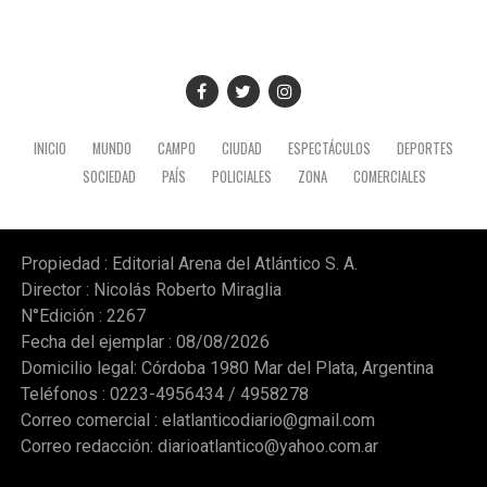
INICIO
MUNDO
CAMPO
CIUDAD
ESPECTÁCULOS
DEPORTES
SOCIEDAD
PAÍS
POLICIALES
ZONA
COMERCIALES
Propiedad : Editorial Arena del Atlántico S. A.
Director : Nicolás Roberto Miraglia
N°Edición : 2267
Fecha del ejemplar : 08/08/2026
Domicilio legal: Córdoba 1980 Mar del Plata, Argentina
Teléfonos : 0223-4956434 / 4958278
Correo comercial :
elatlanticodiario@gmail.com
Correo redacción:
diarioatlantico@yahoo.com.ar