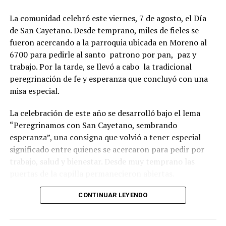
La comunidad celebró este viernes, 7 de agosto, el Día
de San Cayetano. Desde temprano, miles de fieles se
fueron acercando a la parroquia ubicada en Moreno al
6700 para pedirle al santo patrono por pan, paz y
trabajo. Por la tarde, se llevó a cabo la tradicional
peregrinación de fe y esperanza que concluyó con una
misa especial.
La celebración de este año se desarrolló bajo el lema
“Peregrinamos con San Cayetano, sembrando
esperanza”, una consigna que volvió a tener especial
significado entre quienes se acercaron para pedir por
trabajo, salud y bienestar. Desde muy temprano las
puertas de la capilla permanecieron abiertas.
La imagen del santo salió del santuario de Moreno al
CONTINUAR LEYENDO
6700 y fue acompañada por una multitud que recorrió
las calles del barrio. Grandes, jóvenes y niños y fieles se