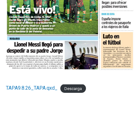
modifica el diagnóstico de fondo. UCIP monitorea
mensualmente la actividad del comercio minorista
marplatense a través del DESE y pone estos resultados a
disposición de los actores públicos y privados con un
objetivo concreto: que las decisiones de política
económica estén informadas por la realidad del sector
que genera empleo formal, paga sus obligaciones y
sostiene la actividad comercial de Mar del Pata
."Necesitamos la recomposición el poder adquisitivo y el
consumo interno." concluyó Taladrid
TAPA9.8.26_TAPA.qxd_
Descarga