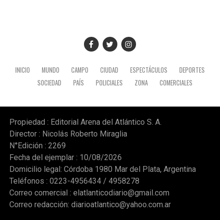
INICIO
MUNDO
CAMPO
CIUDAD
ESPECTÁCULOS
DEPORTES
SOCIEDAD
PAÍS
POLICIALES
ZONA
COMERCIALES
Propiedad : Editorial Arena del Atlántico S. A.
Director : Nicolás Roberto Miraglia
N°Edición : 2269
Fecha del ejemplar : 10/08/2026
Domicilio legal: Córdoba 1980 Mar del Plata, Argentina
Teléfonos : 0223-4956434 / 4958278
Correo comercial :
elatlanticodiario@gmail.com
Correo redacción:
diarioatlantico@yahoo.com.ar