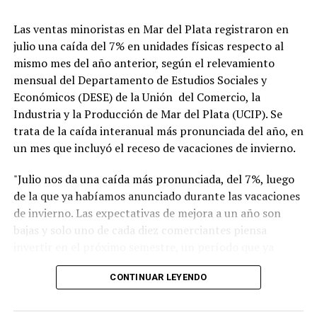
Las ventas minoristas en Mar del Plata registraron en
julio una caída del 7% en unidades físicas respecto al
mismo mes del año anterior, según el relevamiento
mensual del Departamento de Estudios Sociales y
Económicos (DESE) de la Unión del Comercio, la
Industria y la Producción de Mar del Plata (UCIP). Se
trata de la caída interanual más pronunciada del año, en
un mes que incluyó el receso de vacaciones de invierno.
"Julio nos da una caída más pronunciada, del 7%, luego
de la que ya habíamos anunciado durante las vacaciones
de invierno. Las expectativas de mejora a un año son
bajas y solo uno de cada diez comerciantes piensa
invertir en el próximo semestre, un período que ya
alcanza al inicio de la temporada de verano", afirmó
CONTINUAR LEYENDO
Blas Taladrid, presidente de UCIP. "El comercio acumula
meses de caída en ventas y en rentabilidad. Solo 15 de