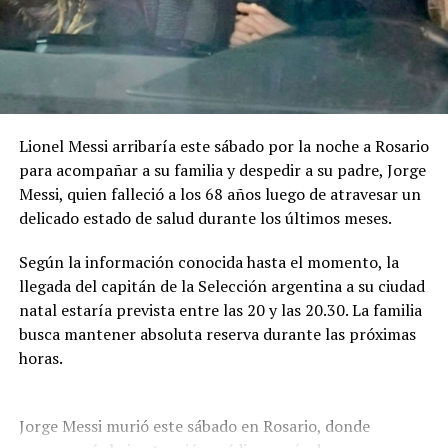
Uno de los puntos particulares del concurso es que las
bases contemplan expresamente el uso de inteligencia
artificial generativa. Sin embargo, las herramientas
podrán utilizarse solamente como apoyo auxiliar en
determinados procesos.
Lionel Messi arribaría este sábado por la noche a Rosario
La IA podrá intervenir en la edición, mezcla o
para acompañar a su familia y despedir a su padre, Jorge
masterización del audio, en tareas técnicas de
Messi, quien falleció a los 68 años luego de atravesar un
producción y en la generación de acompañamientos
delicado estado de salud durante los últimos meses.
instrumentales utilizados como maquetación. En todos
los casos, la línea melódica principal, la armonía base y
Según la información conocida hasta el momento, la
la estructura de la canción deberán ser de creación
llegada del capitán de la Selección argentina a su ciudad
íntegramente humana.
natal estaría prevista entre las 20 y las 20.30. La familia
busca mantener absoluta reserva durante las próximas
No estará permitido utilizar inteligencia artificial para
horas.
generar total o sustancialmente la letra o la
composición musical. Tampoco podrán utilizarse
contenidos generados por IA que no garanticen su
Jorge Messi murió este sábado en Rosario, donde
originalidad o que reproduzcan obras existentes.