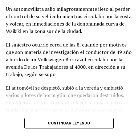
Un automovilista salio milagrosamenmte ileso al perder
el control de su vehículo mientras circulaba por la costa
y volcar, en inmediaciones de la denominada curva de
Waikiki en la zona sur de la ciudad.
El siniestro ocurrió cerca de las 8, cuando por motivos
que son materia de investigación el conductor de 49 año
a bordo de un Volkswagen Bora azul circulaba por la
avenida De los Trabajadores al 4000, en dirección a su
trabajo, según se supo
El automóvil se despistó, subió a la vereda y embistió
varios pilotes de hormigón, que quedaron destruidos.
Finalmente, el Bora terminó volcado, con las cuatro
ruedas hacia arriba y severos daños en su carrocería.
Ante el violento impacto, personal médico, Defensa
CONTINUAR LEYENDO
Civil, Tránsito y efectivos policiales realizaron un