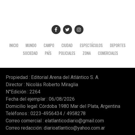
INICIO
MUNDO
CAMPO
CIUDAD
ESPECTÁCULOS
DEPORTES
SOCIEDAD
PAÍS
POLICIALES
ZONA
COMERCIALES
Propiedad : Editorial Arena del Atlántico S. A.
Director : Nicolás Roberto Miraglia
N°Edición : 2264
Fecha del ejemplar : 06/08/2026
Domicilio legal: Córdoba 1980 Mar del Plata, Argentina
Teléfonos : 0223-4956434 / 4958278
Correo comercial :
elatlanticodiario@gmail.com
Correo redacción:
diarioatlantico@yahoo.com.ar