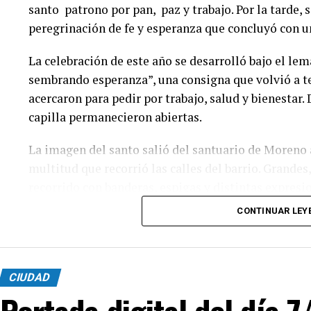
santo patrono por pan, paz y trabajo. Por la tarde, s
peregrinación de fe y esperanza que concluyó con u
La celebración de este año se desarrolló bajo el l
sembrando esperanza”, una consigna que volvió a te
acercaron para pedir por trabajo, salud y bienestar
capilla permanecieron abiertas.
La imagen del santo salió del santuario de Moreno
multitud que recorrió las calles del barrio. Grandes,
recorrido con banderas, espigas y distintas expresio
CONTINUAR LEY
En paralelo, distintos gremios y organizaciones so
paz, pan, tierra, techo y trabajo, para visibilizar l
CIUDAD
Portada digital del día 