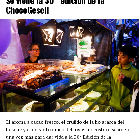
Se viene la 30° edición de la
ChocoGesell
El aroma a cacao fresco, el crujido de la hojarasca del
bosque y el encanto único del invierno costero se unen
una vez más para dar vida a la 30° Edición de la