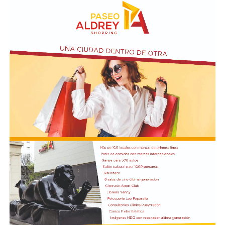
El vendero 13 de agosto se cumplen 38 años de la
desaparición física del ex intendente de Necochea,
Domingo José Taraborelli, quien falleció trágicamente
en la ruta 88, a pocos kilómetros de Quequén.
Junto con el intendente de Necochea habían muerto
tres docentes que, luego se supo, habían subido a su
automóvil pocos kilómetros antes, donde se hallaban
haciendo dedo. La colisión frontal resultó letal: sólo
sobrevivió el chofer del camión.
El hall del Palacio Comunal fue el lugar donde velaron
sus restos y ante el cual desfiló todo el arco político de
aquel momento, incluyendo a la camada de jóvenes que
habían dado sus primeros pasos en el peronismo, bajo
el liderazgo de “Coco” Taraborelli como conductor. Y el
vicegobernador Luis Macaya, que acompañó sus restos
hasta la despedida final.