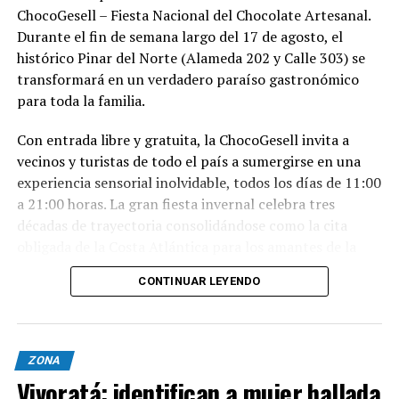
ChocoGesell – Fiesta Nacional del Chocolate Artesanal.
Durante el fin de semana largo del 17 de agosto, el
histórico Pinar del Norte (Alameda 202 y Calle 303) se
transformará en un verdadero paraíso gastronómico
para toda la familia.
Con entrada libre y gratuita, la ChocoGesell invita a
vecinos y turistas de todo el país a sumergirse en una
experiencia sensorial inolvidable, todos los días de 11:00
a 21:00 horas. La gran fiesta invernal celebra tres
décadas de trayectoria consolidándose como la cita
obligada de la Costa Atlántica para los amantes de la
buena repostería, el paisaje natural y la tradición
CONTINUAR LEYENDO
geselina.
Sabores, espectáculos y naturaleza en un solo lugar
Nacida en 1996, la fiesta reúne este año al talento de los
ZONA
mejores expositores, maestros chocolateros y
Vivoratá: identifican a mujer hallada
reposteros de Villa Gesell y de todo el país. Los