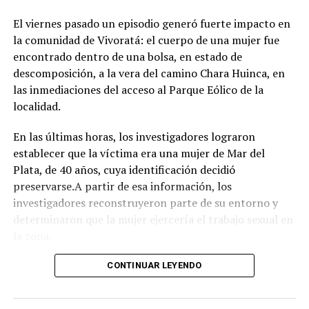
Respirar el aire puro del bosque, recorrer las históricas
El viernes pasado un episodio generó fuerte impacto en
arboledas y dejarse tentar por una taza de chocolate
la comunidad de Vivoratá: el cuerpo de una mujer fue
caliente mientras se disfruta de buena música es el plan
encontrado dentro de una bolsa, en estado de
perfecto para escaparse de la rutina este fin de semana
descomposición, a la vera del camino Chara Huinca, en
largo.
las inmediaciones del acceso al Parque Eólico de la
localidad.
INFORMACIÓN GENERAL DEL EVENTO
En las últimas horas, los investigadores lograron
Evento: 30° Fiesta Nacional del Chocolate Artesanal
establecer que la víctima era una mujer de Mar del
(ChocoGesell)
Plata, de 40 años, cuya identificación decidió
Fecha: Fin de semana largo del 17 de Agosto de 2026
preservarse.A partir de esa información, los
Horario: De 11:00 a 21:00 hs.
investigadores reconstruyeron parte de su entorno y
Lugar: Pinar del Norte (Alameda 202 y Calle 303, Villa
determinaron que la mujer ejercería el trabajo sexual en
Gesell)
la zona.
Acceso: Libre y gratuito para toda la comunidad y
visitantes
Según el portal Mi8, pese a que la escena donde fue
CONTINUAR LEYENDO
encontrado el cuerpo presenta características
compatibles con un homicidio, el fiscal Ramiro Anchou