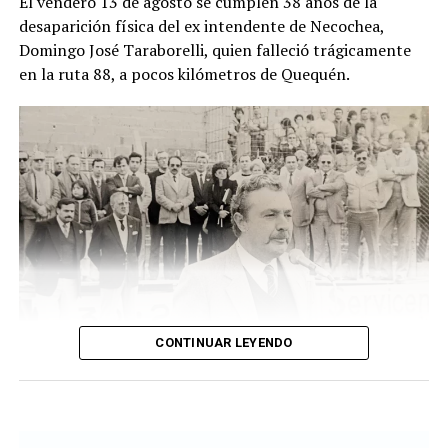
El vendero 13 de agosto se cumplen 38 años de la
cuando un hombre que recorría la zona junto a sus
desaparición física del ex intendente de Necochea,
perros advirtió una bolsa ubicada junto a una zanja.
Domingo José Taraborelli, quien falleció trágicamente
Alertado por el comportamiento de los animales, se
en la ruta 88, a pocos kilómetros de Quequén.
acercó y comprobó que contenía restos humanos. DIB
CONTINUAR LEYENDO
Taraborelli en un acto