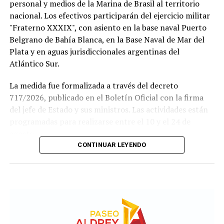
personal y medios de la Marina de Brasil al territorio
nacional. Los efectivos participarán del ejercicio militar
"Fraterno XXXIX", con asiento en la base naval Puerto
Belgrano de Bahía Blanca, en la Base Naval de Mar del
Plata y en aguas jurisdiccionales argentinas del
Atlántico Sur.
La medida fue formalizada a través del decreto
717/2026, publicado en el Boletín Oficial con la firma
del jefe de Estado y sus ministros. Las actividades están
programadas para realizarse entre el 10 y el 24 de
agosto.
CONTINUAR LEYENDO
Este ejercicio combinado se realiza de forma anual desde
1978 y busca incrementar el adiestramiento y la
interoperabilidad en operaciones navales y anfibias.
Según los considerandos del decreto, el fin es
estandarizar y simplificar los procesos de planeamiento
entre ambas armadas.