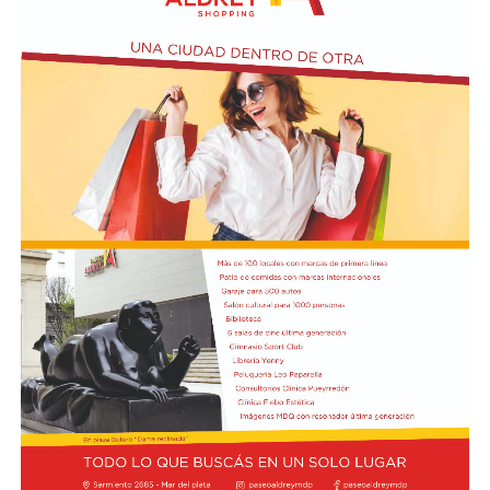
El texto oficial destaca que la participación argentina en
estas maniobras señala su compromiso con la seguridad
internacional y la estabilidad regional. Asimismo, el
Gobierno busca reforzar su posición como socio
estratégico en el continente americano.
La autorización militar ocurre en un contexto de
fricción diplomática originada por las declaraciones
de Javier Milei hacia su par brasileño, Lula da Silva. Esta
situación derivó en el retiro del embajador brasileño en
Buenos Aires, Julio Bitelli.
Desde el Palacio del Planalto, el canciller Mauro
Vieira calificó los insultos del mandatario argentino
como "graves e inaceptables". Por su parte, Brasil decidió
reducir su representación en el país al nivel de
encargado de negocios.