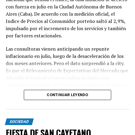
con fuerza en julio en la Ciudad Autónoma de Buenos
Aires (Caba). De acuerdo con la medición oficial, el
Indice de Precios al Consumidor porteño saltó al 2,9%,
impulsado por el incremento de los servicios y también
por factores estacionales.
Las consultoras vienen anticipando un repunte
inflacionario en julio, luego de la desaceleración de los
dos meses anteriores. Pero el dato sorprendió a la city.
Es que el Relevamiento de Expectativas del Mercado que
difundió el Central el jueves había arrojado una
estimación promedio del 2% para la inflación de julio en
todo el país.
CONTINUAR LEYENDO
El índice de Caba se aceleró en 1,1 punto porcentual ya
que en junio había marcado 1,8%. El 2,9% de julio
SOCIEDAD
exhibió una significativa disparidad entre los bienes y los
FIESTA DE SAN CAYETANO
servicios: los primero aumentaron 1,4% y los segundos,