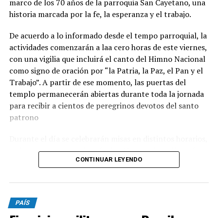
marco de los 70 años de la parroquia San Cayetano, una
historia marcada por la fe, la esperanza y el trabajo.
De acuerdo a lo informado desde el tempo parroquial, la
actividades comenzarán a laa cero horas de este viernes,
con una vigilia que incluirá el canto del Himno Nacional
como signo de oración por “la Patria, la Paz, el Pan y el
Trabajo”. A partir de ese momento, las puertas del
templo permanecerán abiertas durante toda la jornada
para recibir a cientos de peregrinos devotos del santo
patrono
Durante el día se celebrarán misas en distintos horarios,
y el momento central será a las 15, cuando se llevará
CONTINUAR LEYENDO
adelante la tradicional procesión con la imagen de San
Cayetano por las calles del barrio. La peregrinación será
presidida por monseñor Ernesto Giobando y finalizará
con la santa misa principal.
PAÍS