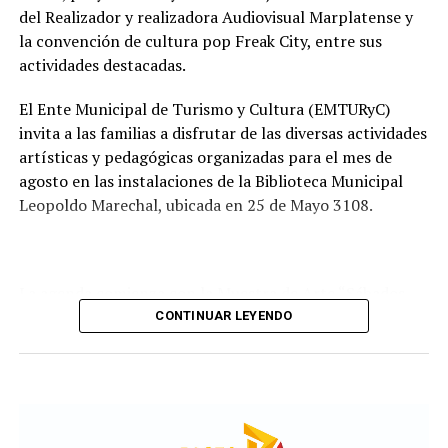
recorrido administrativo con la intervención de la
del Realizador y realizadora Audiovisual Marplatense y
Comisión de Estudio de Ofertas y Adjudicación, que
la convención de cultura pop Freak City, entre sus
tendrá a su cargo la evaluación de las propuestas
actividades destacadas.
presentadas por las empresas interesadas en ejecutar la
obra.
El Ente Municipal de Turismo y Cultura (EMTURyC)
invita a las familias a disfrutar de las diversas actividades
artísticas y pedagógicas organizadas para el mes de
agosto en las instalaciones de la Biblioteca Municipal
Leopoldo Marechal, ubicada en 25 de Mayo 3108.
La agenda comienza con la Muestra de Arte “Sábados
Culturales”, a cargo del grupo Cul Mardel, que se podrá
CONTINUAR LEYENDO
visitar del 3 al 14 de agosto de manera gratuita.
Asimismo, se realizará el Taller de Escritura Expresiva
coordinado por Sandra López Maidana, los miércoles de
10 a 12 en la Biblioteca de Autores Marplatenses,