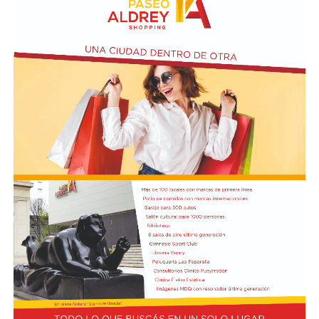
ubicada en el primer piso del edificio.
Actividades en el marco del Mes de la Niñez
En relación al Ciclo Mes de la Niñez, este viernes 7 de
agosto a las 17:30 se presentarán “Los cuentos de
Charo” y la narración de poesías populares infantiles a
cargo de María del Rosario Gerez Martínez.
En tanto, el viernes 21 a las 17:30 se desarrollará “El
Cerebro Mágico: construyendo preguntas, respuestas y
circuitos”, a cargo de María Paula Algote. Se trata de un
taller práctico de arte, ciencia y tecnología en el que al
finalizar cada participante se lleva su propia creación
terminada. Es una actividad arancelada (incluye
materiales) destinada a niños a partir de los 6 años.
Los participantes menores de 8 años deberán asistir
acompañados por una persona adulta (menores