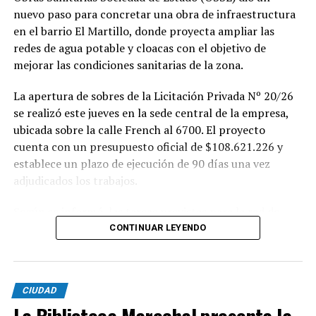
nuevo paso para concretar una obra de infraestructura
en el barrio El Martillo, donde proyecta ampliar las
redes de agua potable y cloacas con el objetivo de
mejorar las condiciones sanitarias de la zona.
La apertura de sobres de la Licitación Privada Nº 20/26
se realizó este jueves en la sede central de la empresa,
ubicada sobre la calle French al 6700. El proyecto
cuenta con un presupuesto oficial de $108.621.226 y
establece un plazo de ejecución de 90 días una vez
adjudicados los trabajos.
Según se informó, las tareas previstas para la red de
agua potable incluyen la colocación de unos 355 metros
CONTINUAR LEYENDO
de cañerías de PVC, la instalación de válvulas y la
ejecución de 29 conexiones domiciliarias. Los trabajos se
desarrollarán en distintos sectores comprendidos por
CIUDAD
las calles Pehuajó, Sicilia, Génova y Génova Bis.
La Biblioteca Marechal presenta la