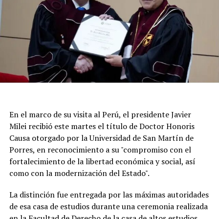
En el marco de su visita al Perú, el presidente Javier
Milei recibió este martes el título de Doctor Honoris
Causa otorgado por la Universidad de San Martín de
Porres, en reconocimiento a su "compromiso con el
fortalecimiento de la libertad económica y social, así
Según la reconstrucción realizada por los
como con la modernización del Estado".
investigadores, Pepa había pasado la noche del lunes en
Maldonado y luego se había ido hacia Punta del Este.
La distinción fue entregada por las máximas autoridades
de esa casa de estudios durante una ceremonia realizada
Un chofer de ómnibus aportó información clave al
en la Facultad de Derecho de la casa de altos estudios