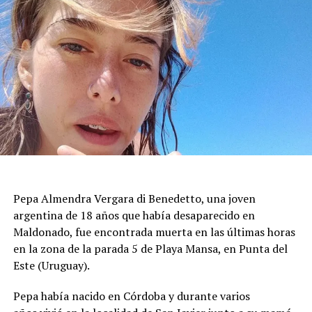
paredes rocosas, aunque las primeras revisiones no
detectaron viviendas oficialmente declaradas
inhabitables.
Durante la mañana siguiente, los bomberos
mantuvieron un operativo de inspección para evaluar
grietas, desprendimientos de revestimientos y posibles
riesgos de colapso. Las tareas priorizaron los inmuebles
con daños visibles antes de autorizar el regreso de los
vecinos, mientras se aseguraba que las estructuras no
presentaran peligro inminente para quienes viven en la
Pepa Almendra Vergara di Benedetto, una joven
zona.
argentina de 18 años que había desaparecido en
El ministro de Protección Civil, Nello Musumeci, advirtió
Maldonado, fue encontrada muerta en las últimas horas
sobre la continuidad de la actividad sísmica y señaló que
en la zona de la parada 5 de Playa Mansa, en Punta del
“nuevos eventos de magnitud superior a 3 podrían
Este (Uruguay).
seguir produciéndose”. La declaración dejó en alerta a
Pepa había nacido en Córdoba y durante varios
las autoridades locales, que mantienen el monitoreo