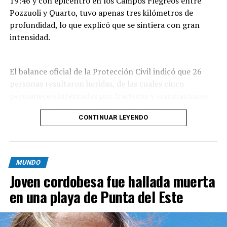
19:46 y con epicentro en los Campos Flégreos entre
Pozzuoli y Quarto, tuvo apenas tres kilómetros de
profundidad, lo que explicó que se sintiera con gran
intensidad.
El balance oficial de la Protección Civil indicó que 26
personas resultaron heridas, de las cuales cinco
permanecen internadas por fracturas y traumatismos.
Además, por daños en distintos inmuebles se evacuó de
CONTINUAR LEYENDO
forma preventiva a unas 300 personas,
mayoritariamente residentes de Pozzuoli, la localidad
que sufrió el mayor impacto del sismo.
MUNDO
Las imágenes que circularon muestran
Joven cordobesa fue hallada muerta
desprendimientos de rocas y pilas de escombros; en
Pozzuoli parte de una construcción se vino abajo sobre
en una playa de Punta del Este
vehículos estacionados y quedó envuelta en polvo. En
Bacoli se reportaron derrumbes parciales de fachadas y