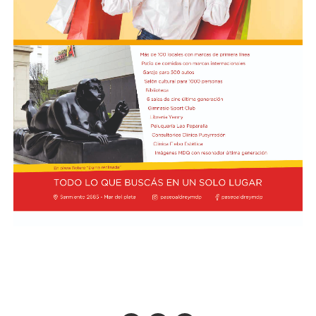
El presidente Javier Milei recibió el título de Doctor
Honoris Cau
sa.
Previamente, Milei participó del acto de juramentación
y toma de mando de la presidenta de Perú, Keiko
Fujimori, realizado en el Congreso de ese país, en el
marco de su visita oficial a Lima.
El presidente viajó acompañado por una comitiva
integrada por el canciller Pablo Quirno y la secretaria
general de la Presidencia, Karina Milei.
La actividad formó parte de la agenda oficial del
mandatario en territorio peruano, donde también
mantuvo encuentros institucionales con autoridades
locales.