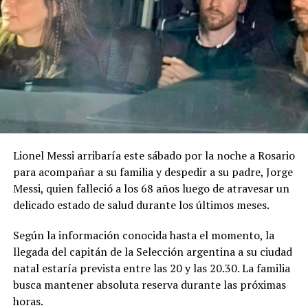
será el castellano, aunque las bases permiten incorporar
lenguas originarias de manera complementaria.
Uno de los puntos particulares del concurso es que las
bases contemplan expresamente el uso de inteligencia
artificial generativa. Sin embargo, las herramientas
podrán utilizarse solamente como apoyo auxiliar en
determinados procesos.
Lionel Messi arribaría este sábado por la noche a Rosario
La IA podrá intervenir en la edición, mezcla o
para acompañar a su familia y despedir a su padre, Jorge
masterización del audio, en tareas técnicas de
Messi, quien falleció a los 68 años luego de atravesar un
producción y en la generación de acompañamientos
delicado estado de salud durante los últimos meses.
instrumentales utilizados como maquetación. En todos
los casos, la línea melódica principal, la armonía base y
Según la información conocida hasta el momento, la
la estructura de la canción deberán ser de creación
llegada del capitán de la Selección argentina a su ciudad
íntegramente humana.
natal estaría prevista entre las 20 y las 20.30. La familia
busca mantener absoluta reserva durante las próximas
No estará permitido utilizar inteligencia artificial para
horas.
generar total o sustancialmente la letra o la