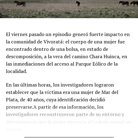
Espectáculos y Área Kids: Shows de artistas locales e
invitados en el escenario principal, junto a una zona
dedicada exclusivamente al entretenimiento infantil con
juegos e inflables.
Respirar el aire puro del bosque, recorrer las históricas
El viernes pasado un episodio generó fuerte impacto en
arboledas y dejarse tentar por una taza de chocolate
la comunidad de Vivoratá: el cuerpo de una mujer fue
caliente mientras se disfruta de buena música es el plan
encontrado dentro de una bolsa, en estado de
perfecto para escaparse de la rutina este fin de semana
descomposición, a la vera del camino Chara Huinca, en
largo.
las inmediaciones del acceso al Parque Eólico de la
localidad.
INFORMACIÓN GENERAL DEL EVENTO
En las últimas horas, los investigadores lograron
Evento: 30° Fiesta Nacional del Chocolate Artesanal
establecer que la víctima era una mujer de Mar del
(ChocoGesell)
Plata, de 40 años, cuya identificación decidió
Fecha: Fin de semana largo del 17 de Agosto de 2026
preservarse.A partir de esa información, los
Horario: De 11:00 a 21:00 hs.
investigadores reconstruyeron parte de su entorno y
Lugar: Pinar del Norte (Alameda 202 y Calle 303, Villa
determinaron que la mujer ejercería el trabajo sexual en
Gesell)
la zona.
Acceso: Libre y gratuito para toda la comunidad y