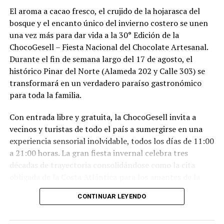
El aroma a cacao fresco, el crujido de la hojarasca del
bosque y el encanto único del invierno costero se unen
una vez más para dar vida a la 30° Edición de la
ChocoGesell – Fiesta Nacional del Chocolate Artesanal.
Durante el fin de semana largo del 17 de agosto, el
histórico Pinar del Norte (Alameda 202 y Calle 303) se
transformará en un verdadero paraíso gastronómico
para toda la familia.
Con entrada libre y gratuita, la ChocoGesell invita a
vecinos y turistas de todo el país a sumergirse en una
experiencia sensorial inolvidable, todos los días de 11:00
a 21:00 horas. La gran fiesta invernal celebra tres
décadas de trayectoria consolidándose como la cita
obligada de la Costa Atlántica para los amantes de la
buena repostería, el paisaje natural y la tradición
CONTINUAR LEYENDO
geselina.
Sabores, espectáculos y naturaleza en un solo lugar