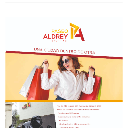
Taraborelli en un acto
El vendero 13 de agosto se cumplen 38 años de la
desaparición física del ex intendente de Necochea,
Domingo José Taraborelli, quien falleció trágicamente
en la ruta 88, a pocos kilómetros de Quequén.
Junto con el intendente de Necochea habían muerto
tres docentes que, luego se supo, habían subido a su
automóvil pocos kilómetros antes, donde se hallaban
haciendo dedo. La colisión frontal resultó letal: sólo
sobrevivió el chofer del camión.
El hall del Palacio Comunal fue el lugar donde velaron
sus restos y ante el cual desfiló todo el arco político de
aquel momento, incluyendo a la camada de jóvenes que
habían dado sus primeros pasos en el peronismo, bajo