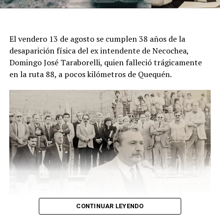
ese sector rural del partido de Mar Chiquita.
El descubrimiento del cadáver ocurrió el viernes pasado,
El vendero 13 de agosto se cumplen 38 años de la
cuando un hombre que recorría la zona junto a sus
desaparición física del ex intendente de Necochea,
perros advirtió una bolsa ubicada junto a una zanja.
Domingo José Taraborelli, quien falleció trágicamente
Alertado por el comportamiento de los animales, se
en la ruta 88, a pocos kilómetros de Quequén.
acercó y comprobó que contenía restos humanos. DIB
CONTINUAR LEYENDO