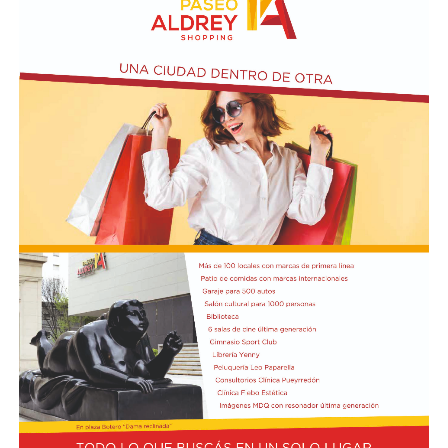
rol del sonido en el cine, la edición de diálogos y
ambientes, el foley y los efectos sonoros.
En última instancia, el viernes 14 de agosto a las 18,
habrá una Muestra de cortometrajes que incluirá obras
producidas en instituciones educativas de medios
audiovisuales de la ciudad.
Participarán de la exhibición: Tecnicatura Universitaria
en Comunicación Audiovisual de la Universidad Nacional
de Mar del Plata, Escuela de Artes Visuales Martín A.
Malharro, Escuela Nacional de Experimentación y
Realización Cinematográfica sede Mar del Plata,
Instituto Superior Bristol, Talleres de Cine Comunitario
AlmaCine y CineTaller del EMTURyC, Taller de Cine
Narrativo de Librería Universitaria, Taller de Cine
Comunitario Caracoles Audiovisuales, Taller Hacete la
película del Colegio Nacional Dr. Arturo H. Illia y el
Taller de Cine Comunitario CortoCircuito de la Facultad