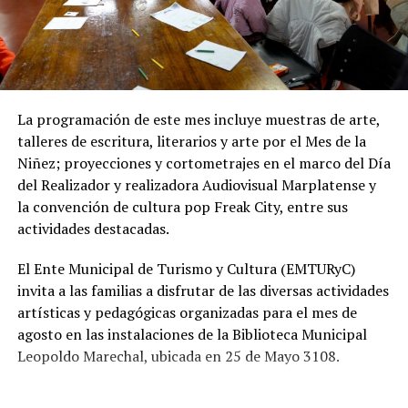
cloacal representa un aporte importante para la
protección ambiental, ya que permite disminuir la
utilización de pozos absorbentes y contribuye a
preservar las napas de agua subterránea, además de
mejorar las condiciones de higiene y salubridad para los
vecinos.
La programación de este mes incluye muestras de arte,
talleres de escritura, literarios y arte por el Mes de la
Tras la apertura de sobres, el expediente continuará su
Niñez; proyecciones y cortometrajes en el marco del Día
recorrido administrativo con la intervención de la
del Realizador y realizadora Audiovisual Marplatense y
Comisión de Estudio de Ofertas y Adjudicación, que
la convención de cultura pop Freak City, entre sus
tendrá a su cargo la evaluación de las propuestas
actividades destacadas.
presentadas por las empresas interesadas en ejecutar la
obra.
El Ente Municipal de Turismo y Cultura (EMTURyC)
invita a las familias a disfrutar de las diversas actividades
artísticas y pedagógicas organizadas para el mes de
agosto en las instalaciones de la Biblioteca Municipal
Leopoldo Marechal, ubicada en 25 de Mayo 3108.