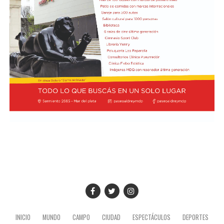
presidente de YPF, Horacio Marin. "Le quiero recordar a
la directora del FMI que ese petróleo que fue a ver es del
pueblo argentino, es nuestro petróleo, es argentino",
dijo y agregó: "Tendría que usarse para el desarrollo
nacional, para la industria nacional, para que lo puedan
comprar y adquirir a un precio posible de los costos
nacionales".
Además, el gobernador se refirió a la importancia del
yacimiento patagónico y recordó también que el
crecimiento del sector energético es posible gracias a la
recuperación de YPF durante los mandatos de Cristina
Fernández de Kirchner, gestión de la que fue parte y en
la que tuvo un rol destacado durante el proceso de
expropiación. (Ámbito)
INICIO
MUNDO
CAMPO
CIUDAD
ESPECTÁCULOS
DEPORTES