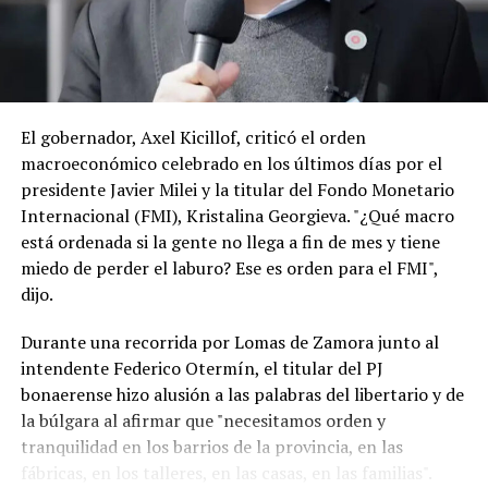
En este contexto, hay malestar en la Argentina porque
entienden que la visita de Lula, el año pasado a la
expresidenta Cristina Kirchner en su prisión
domiciliaria, previo a las elecciones legislativas, sumado
a las declaraciones del ministro de Hacienda de Brasil,
Dario Durigan, que trató de “payaso” a Milei, también
El gobernador, Axel Kicillof, criticó el orden
pueden ser calificadas como una injerencia externa en la
macroeconómico celebrado en los últimos días por el
política doméstica. (TN)
presidente Javier Milei y la titular del Fondo Monetario
Internacional (FMI), Kristalina Georgieva. "¿Qué macro
está ordenada si la gente no llega a fin de mes y tiene
miedo de perder el laburo? Ese es orden para el FMI",
dijo.
Durante una recorrida por Lomas de Zamora junto al
intendente Federico Otermín, el titular del PJ
bonaerense hizo alusión a las palabras del libertario y de
la búlgara al afirmar que "necesitamos orden y
tranquilidad en los barrios de la provincia, en las
fábricas, en los talleres, en las casas, en las familias".