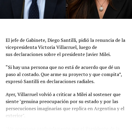
transmitieron la decisión de reducir el nivel de
representación, y que puede volver a la Argentina. La
medida no implica una expulsión ni una declaración de
persona non grata., aunque representa una nueva señal
del deterioro de la relación entre ambos países.
El jefe de Gabinete, Diego Santilli, pidió la renuncia de la
A partir de ahora, las relaciones diplomáticas quedarán
vicepresidenta Victoria Villarruel, luego de
al frente de los encargados de negocios en las
sus declaraciones sobre el presidente Javier Milei.
respectivas embajadas mientras persista la escalada de
tensión entre Milei y Lula. La decisión de Brasil abre un
“Si hay una persona que no está de acuerdo que dé un
escenario de incertidumbre sobre el futuro de los
paso al costado. Que arme su proyecto y que compita”,
vínculos entre las dos principales economías del
expresó Santilli en declaraciones radiales.
Mercosur.
Ayer, Villarruel volvió a criticar a Milei al sostener que
En Brasilia señalaron que las expresiones de Milei
siente "genuina preocupación por su estado y por las
durante recientes entrevistas fueron determinantes
persecuciones imaginarias que replica en Argentina y el
para la medida. En particular remarcaron que el
exterior".
domingo, durante una entrevista con un canal de
televisión, el mandatario argentino no solo volvió a
"Me preocupa profundamente que el Presidente de la