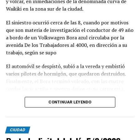
y volcar, en inmediaciones de la denominada curva de
Waikiki en la zona sur de la ciudad.
El siniestro ocurrió cerca de las 8, cuando por motivos
que son materia de investigación el conductor de 49 año
a bordo de un Volkswagen Bora azul circulaba por la
avenida De los Trabajadores al 4000, en dirección a su
trabajo, según se supo
El automóvil se despistó, subió a la vereda y embistió
varios pilotes de hormigón, que quedaron destruidos.
Finalmente, el Bora terminó volcado, con las cuatro
ruedas hacia arriba y severos daños en su carrocería.
Ante el violento impacto, personal médico, Defensa
CONTINUAR LEYENDO
Civil, Tránsito y efectivos policiales realizaron un
importabnte ioperativo en el lugar. Al llegar,
constataron que el conductor, había logrado salir del
CIUDAD
vehículo y no presentaba lesiones.