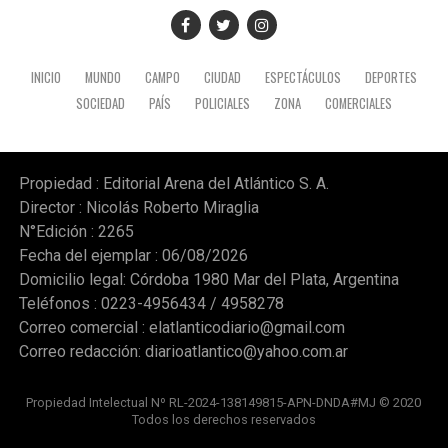
INICIO
MUNDO
CAMPO
CIUDAD
ESPECTÁCULOS
DEPORTES
SOCIEDAD
PAÍS
POLICIALES
ZONA
COMERCIALES
Propiedad : Editorial Arena del Atlántico S. A.
Director : Nicolás Roberto Miraglia
N°Edición : 2265
Fecha del ejemplar : 06/08/2026
Domicilio legal: Córdoba 1980 Mar del Plata, Argentina
Teléfonos : 0223-4956434 / 4958278
Correo comercial :
elatlanticodiario@gmail.com
Correo redacción:
diarioatlantico@yahoo.com.ar
Propiedad Intelectual Nº RL-2024-138149815-APN-DNDA#MJ © 2020
Todos los derechos reservados