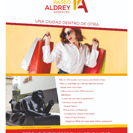
Kicillof y acusó al gobierno de Milei de "crueldad y
abandono deliberados" en beneficio del FMI.
Además de Otermín, en la visita al municipio el
economista estuvo acompañado por el ministro de
Seguridad bonaerense, Javier Alonso. Allí participó de la
inauguración de una Unidad Táctica de Operaciones
Inmediatas (UTOI).
Luego se refirió al viaje que hizo Georgieva a Vaca
Muerta junto al ministro Luis Caputo y al CEO y
presidente de YPF, Horacio Marin. "Le quiero recordar a
la directora del FMI que ese petróleo que fue a ver es del
pueblo argentino, es nuestro petróleo, es argentino",
dijo y agregó: "Tendría que usarse para el desarrollo
nacional, para la industria nacional, para que lo puedan
comprar y adquirir a un precio posible de los costos
nacionales".