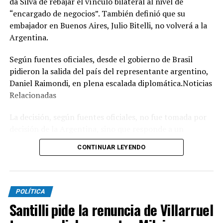
da Silva de rebajar el vínculo bilateral al nivel de
“encargado de negocios”. También definió que su
embajador en Buenos Aires, Julio Bitelli, no volverá a la
Argentina.
Según fuentes oficiales, desde el gobierno de Brasil
pidieron la salida del país del representante argentino,
Daniel Raimondi, en plena escalada diplomática.Noticias
Relacionadas
La decisión, según fuentes oficiales, no fue tomada por
decisión de la Argentina, sino que responde a un
expreso pedido que el canciller de Brasil, Mauro Vieira,
CONTINUAR LEYENDO
le hizo al diplomático argentino cuando le entregaron la
nota de protesta y le informaron que Bitelli, por el
momento, no volvería a Buenos Aires.
POLÍTICA
La estrategia política de Brasilia posiblemente se
Santilli pide la renuncia de Villarruel
concentre en fortalecer un sentimiento de nacionalismo
y esquivar lo que puedan llegar a ser las declaraciones de