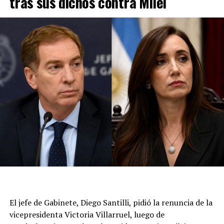
tras sus dichos contra Milei
los mandatarios más influyentes de la región en apoyo a
Flavio Bolsonaro.
La cancillería de Brasil convocó inicialmente al
embajador por las duras declaraciones del presidente
Javier Milei contra Lula da Silva, al que tildó de “ladrón y
presidiario”, en el acto del candidato presidencial Flávio
Bolsonaro.
Luego volvieron a citarlo al Palacio de Itamaraty (el
Ministerio de Relaciones Exteriores brasileño), donde le
transmitieron la decisión de reducir el nivel de
representación, y que puede volver a la Argentina. La
medida no implica una expulsión ni una declaración de
persona non grata., aunque representa una nueva señal
del deterioro de la relación entre ambos países.
El jefe de Gabinete, Diego Santilli, pidió la renuncia de la
A partir de ahora, las relaciones diplomáticas quedarán
vicepresidenta Victoria Villarruel, luego de
al frente de los encargados de negocios en las