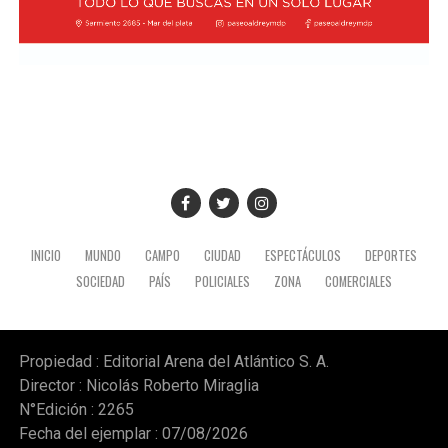
Además, el gobernador se refirió a la importancia del
yacimiento patagónico y recordó también que el
crecimiento del sector energético es posible gracias a la
recuperación de YPF durante los mandatos de Cristina
Fernández de Kirchner, gestión de la que fue parte y en
la que tuvo un rol destacado durante el proceso de
expropiación. (Ámbito)
INICIO
MUNDO
CAMPO
CIUDAD
ESPECTÁCULOS
DEPORTES
SOCIEDAD
PAÍS
POLICIALES
ZONA
COMERCIALES
Propiedad : Editorial Arena del Atlántico S. A.
Director : Nicolás Roberto Miraglia
N°Edición : 2265
Fecha del ejemplar : 07/08/2026