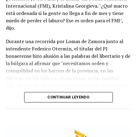
Internacional (FMI), Kristalina Georgieva. "¿Qué macro
está ordenada si la gente no llega a fin de mes y tiene
miedo de perder el laburo? Ese es orden para el FMI",
dijo.
Durante una recorrida por Lomas de Zamora junto al
intendente Federico Otermín, el titular del PJ
bonaerense hizo alusión a las palabras del libertario y de
la búlgara al afirmar que "necesitamos orden y
tranquilidad en los barrios de la provincia, en las
fábricas, en los talleres, en las casas, en las familias".
Allí, dijo, es donde realmente es necesario el "orden y la
tranquilidad". "El resto es timba y no es lo que
CONTINUAR LEYENDO
necesitamos", aclaró.Noticias Relacionadas
Para el exministro de Economía de la Nación, Argentina
actualmente presenta "los peores números de toda la
serie, peores que 2001". "Hoy veía en las noticias que
vuelve el trueque, ¿qué orden es eso?", se preguntó