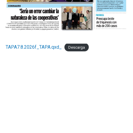
TAPA7.8.2026f_TAPA.qxd_
Descarga