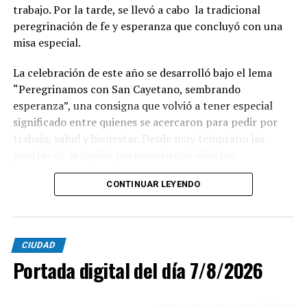
trabajo. Por la tarde, se llevó a cabo la tradicional
peregrinación de fe y esperanza que concluyó con una
misa especial.
La celebración de este año se desarrolló bajo el lema
“Peregrinamos con San Cayetano, sembrando
esperanza”, una consigna que volvió a tener especial
significado entre quienes se acercaron para pedir por
trabajo, salud y bienestar. Desde muy temprano las
puertas de la capilla permanecieron abiertas.
La imagen del santo salió del santuario de Moreno al
CONTINUAR LEYENDO
6700 y fue acompañada por una multitud que recorrió
las calles del barrio. Grandes, jóvenes y niños y fieles se
sumaron al recorrido con banderas, espigas y distintas
CIUDAD
expresiones de fe.
Portada digital del día 7/8/2026
En paralelo, distintos gremios y organizaciones sociales
se sumaron bajo las consignas de paz, pan, tierra, techo