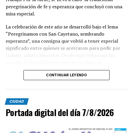
peregrinación de fe y esperanza que concluyó con una
misa especial.
La celebración de este año se desarrolló bajo el lema
“Peregrinamos con San Cayetano, sembrando
esperanza”, una consigna que volvió a tener especial
significado entre quienes se acercaron para pedir por
trabajo, salud y bienestar. Desde muy temprano las
puertas de la capilla permanecieron abiertas.
La imagen del santo salió del santuario de Moreno al
CONTINUAR LEYENDO
6700 y fue acompañada por una multitud que recorrió
las calles del barrio. Grandes, jóvenes y niños y fieles se
sumaron al recorrido con banderas, espigas y distintas
CIUDAD
expresiones de fe.
Portada digital del día 7/8/2026
En paralelo, distintos gremios y organizaciones sociales
se sumaron bajo las consignas de paz, pan, tierra, techo
y trabajo, para visibilizar la situación de trabajadores y