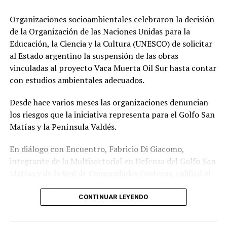
Organizaciones socioambientales celebraron la decisión
de la Organización de las Naciones Unidas para la
Educación, la Ciencia y la Cultura (UNESCO) de solicitar
al Estado argentino la suspensión de las obras
vinculadas al proyecto Vaca Muerta Oil Sur hasta contar
con estudios ambientales adecuados.
Desde hace varios meses las organizaciones denuncian
los riesgos que la iniciativa representa para el Golfo San
Matías y la Península Valdés.
En diálogo con Encuentro, Fabricio Di Giacomo,
integrante de la Multisectorial en Defensa del Golfo San
Matías y de la Red de Comunidades Costeras, calificó el
pronunciamiento como “un gran logro” y destacó el
trabajo articulado entre organizaciones ambientales,
CONTINUAR LEYENDO
científicos y comunidades para llevar la preocupación
ante organismos internacionales.