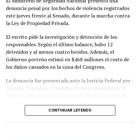
El Ministerio de Seguridad Nacional presentó una
ciudadana utilizados durante el proceso.
denuncia penal por los hechos de violencia registrados
este jueves frente al Senado, durante la marcha contra
El referente socioambiental también cuestionó el
la Ley de Propiedad Privada.
desarrollo de las audiencias públicas realizadas en el
marco del proyecto y sostuvo que las organizaciones
El escrito pide la investigación y detención de los
consideran que esas instancias no garantizaron una
responsables. Según el último balance, hubo 12
participación efectiva de la ciudadanía.
detenidos y al menos cuatro heridos. Además, el
Gobierno porteño estimó en $468 millones el costo de
En cuanto a los plazos, explicó que el organismo
los daños causados en la zona del Congreso.
internacional prevé solicitar información al Estado
argentino para evaluar la situación antes de la próxima
La denuncia fue presentada ante la Justicia Federal por
sesión del Comité de Patrimonio Mundial, prevista para
Germán Pugnaloni y Lisandro Franco, abogados de la
2027. No obstante, aclaró que la versión definitiva del
Dirección Nacional de Normativa y Relaciones con los
documento todavía debe ser aprobada y que la
Poderes Judiciales y los Ministerios Públicos del
resolución oficial será dada a conocer en los próximos
Ministerio de Seguridad Nacional.
CONTINUAR LEYENDO
días.
En el escrito plantean que los hechos podrían constituir
Di Giacomo remarcó que el objetivo de las
los delitos de atentado al orden constitucional y
organizaciones no solo es preservar la condición de
democrático, atentado a la autoridad agravada,