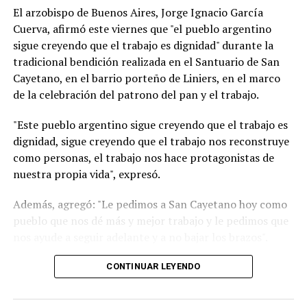
El arzobispo de Buenos Aires, Jorge Ignacio García
Cuerva, afirmó este viernes que "el pueblo argentino
sigue creyendo que el trabajo es dignidad" durante la
tradicional bendición realizada en el Santuario de San
Cayetano, en el barrio porteño de Liniers, en el marco
de la celebración del patrono del pan y el trabajo.
"Este pueblo argentino sigue creyendo que el trabajo es
dignidad, sigue creyendo que el trabajo nos reconstruye
como personas, el trabajo nos hace protagonistas de
nuestra propia vida", expresó.
Además, agregó: "Le pedimos a San Cayetano hoy como
pueblo que nos dé más y mejor trabajo y le pedimos que
nos ayude a seguir adelante y a no bajar los brazos".
"Un signo de esperanza es verlos a todos ustedes
CONTINUAR LEYENDO
trabajadores que de manera dedicada comprometida
están aquí con sus herramientas, con el fruto de su