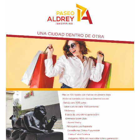
Patrimonio Mundial de Península Valdés, sino también
resistencia a la autoridad y daño agravado, todos ellos
proteger el Golfo San Matías y las actividades
agravados por el fin de obligar a las autoridades públicas
económicas que dependen de la salud del ecosistema,
a abstenerse de cumplir con sus funciones (artículos 41
como la pesca y el turismo.
quinquies, 184, 226, 238 y 239 del Código Penal).
Finalmente, sostuvo que la intervención de la UNESCO
Según la denuncia, durante la manifestación de
representa un respaldo internacional a los reclamos que
organizaciones sociales, sindicales y políticas en las
las comunidades costeras vienen realizando desde el
inmediaciones del Senado, un grupo de manifestantes
inicio del proyecto y expresó su expectativa de que el
arrojó piedras, escombros y otros objetos contundentes
pronunciamiento contribuya a una revisión más
contra los efectivos de las fuerzas federales de seguridad
profunda de sus impactos ambientales antes de que las
apostados en el lugar, y que se rompieron baldosas y
obras continúen. Radio Encuentro de Viedma
bancos públicos para usarlos como proyectiles. También
se registraron daños en estructuras edilicias y en
vehículos policiales.
El Ministerio de Seguridad Nacional solicitó al juzgado
que ordene preservar los registros fílmicos de los
hechos, que se libre oficio al Gobierno porteño y al
Congreso para que informen la totalidad de los daños y