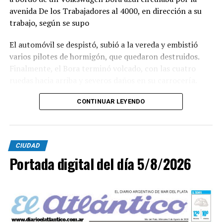
avenida De los Trabajadores al 4000, en dirección a su
trabajo, según se supo
El automóvil se despistó, subió a la vereda y embistió
varios pilotes de hormigón, que quedaron destruidos.
Finalmente, el Bora terminó volcado, con las cuatro
ruedas hacia arriba y severos daños en su carrocería.
Ante el violento impacto, personal médico, Defensa
CONTINUAR LEYENDO
Civil, Tránsito y efectivos policiales realizaron un
importabnte ioperativo en el lugar. Al llegar,
constataron que el conductor, había logrado salir del
CIUDAD
vehículo y no presentaba lesiones.
Portada digital del día 5/8/2026