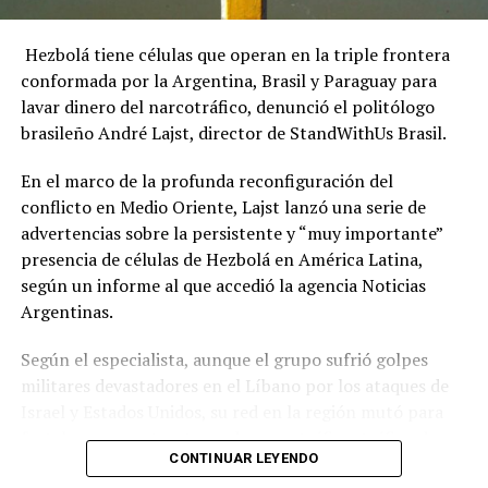
Hezbolá tiene células que operan en la triple frontera
conformada por la Argentina, Brasil y Paraguay para
lavar dinero del narcotráfico, denunció el politólogo
brasileño André Lajst, director de StandWithUs Brasil.
En el marco de la profunda reconfiguración del
conflicto en Medio Oriente, Lajst lanzó una serie de
advertencias sobre la persistente y “muy importante”
presencia de células de Hezbolá en América Latina,
según un informe al que accedió la agencia Noticias
Argentinas.
Según el especialista, aunque el grupo sufrió golpes
militares devastadores en el Líbano por los ataques de
Israel y Estados Unidos, su red en la región mutó para
fortalecer sus estructuras de narcotráfico, tráfico de
CONTINUAR LEYENDO
armas y lavado de dinero, informó DNEWS en las últimas