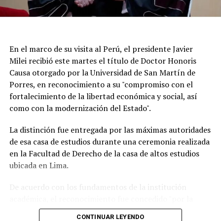
En el marco de su visita al Perú, el presidente Javier
Milei recibió este martes el título de Doctor Honoris
Causa otorgado por la Universidad de San Martín de
Porres, en reconocimiento a su "compromiso con el
fortalecimiento de la libertad económica y social, así
Según la reconstrucción realizada por los
como con la modernización del Estado".
investigadores, Pepa había pasado la noche del lunes en
Maldonado y luego se había ido hacia Punta del Este.
La distinción fue entregada por las máximas autoridades
de esa casa de estudios durante una ceremonia realizada
Un chofer de ómnibus aportó información clave al
en la Facultad de Derecho de la casa de altos estudios
recordar que la había trasladado y permitió a los
ubicada en Lima.
investigadores seguir sus últimos movimientos.
De acuerdo con los fundamentos de la institución
Uno de los momentos que más llamó la atención
académica, el reconocimiento fue concedido "por la
durante la búsqueda fue el relato de una tía de la joven,
defensa de las ideas de la libertad" que impulsa el
quien contó que Pepa había sido vista en una situación
CONTINUAR LEYENDO