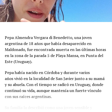
mantuvieron un operativo de inspección para evaluar
grietas, desprendimientos de revestimientos y posibles
riesgos de colapso. Las tareas priorizaron los inmuebles
con daños visibles antes de autorizar el regreso de los
vecinos, mientras se aseguraba que las estructuras no
presentaran peligro inminente para quienes viven en la
Pepa Almendra Vergara di Benedetto, una joven
zona.
argentina de 18 años que había desaparecido en
El ministro de Protección Civil, Nello Musumeci, advirtió
Maldonado, fue encontrada muerta en las últimas horas
sobre la continuidad de la actividad sísmica y señaló que
en la zona de la parada 5 de Playa Mansa, en Punta del
“nuevos eventos de magnitud superior a 3 podrían
Este (Uruguay).
seguir produciéndose”. La declaración dejó en alerta a
Pepa había nacido en Córdoba y durante varios
las autoridades locales, que mantienen el monitoreo
años vivió en la localidad de San Javier junto a su mamá
para detectar réplicas y coordinar asistencia donde haga
y su abuela. Con el tiempo se radicó en Uruguay, donde
falta.
continuó su vida, aunque mantenía un fuerte vínculo
con sus raíces argentinas.
El episodio ocurrió en los Campos Flégreos, una extensa
Su familia la describió como una joven sensible y
caldera volcánica considerada la más grande de Europa,