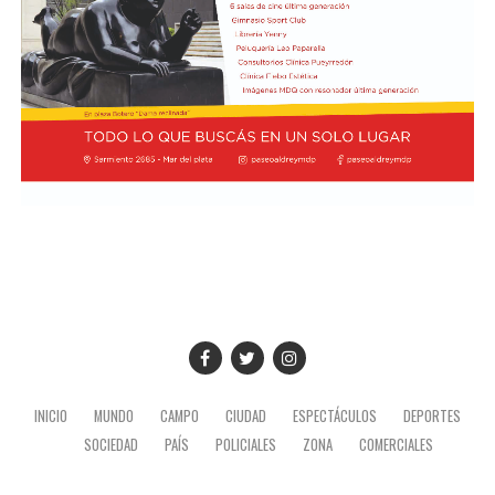
Fujimori, realizado en el Congreso de ese país, en el
marco de su visita oficial a Lima.
El presidente viajó acompañado por una comitiva
integrada por el canciller Pablo Quirno y la secretaria
general de la Presidencia, Karina Milei.
La actividad formó parte de la agenda oficial del
mandatario en territorio peruano, donde también
mantuvo encuentros institucionales con autoridades
locales.
INICIO
MUNDO
CAMPO
CIUDAD
ESPECTÁCULOS
DEPORTES
SOCIEDAD
PAÍS
POLICIALES
ZONA
COMERCIALES