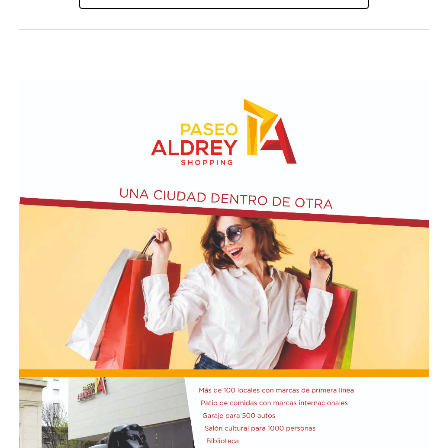
mandatario argentino y "por las reformas orientadas a
extraña antes de desaparecer.
la modernización del Estado" implementadas desde el
inicio de su gestión.
Según relató, la Policía llegó a pensar que podía estar
atravesando un episodio de confusión o delirio, aunque
la familia aseguró que no encontraba una explicación
para lo ocurrido.
La investigación intenta ahora determinar qué sucedió
durante las últimas horas de la joven. Las autoridades
trabajan con las imágenes de las cámaras de seguridad y
los testimonios de las personas que tuvieron algún
contacto con ella antes del terrible desenlace.
El presidente Javier Milei recibió el título de Doctor
Honoris Cau
sa.
Previamente, Milei participó del acto de juramentación
y toma de mando de la presidenta de Perú, Keiko