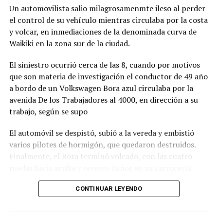
Un automovilista salio milagrosamenmte ileso al perder
el control de su vehículo mientras circulaba por la costa
y volcar, en inmediaciones de la denominada curva de
Waikiki en la zona sur de la ciudad.
El siniestro ocurrió cerca de las 8, cuando por motivos
que son materia de investigación el conductor de 49 año
a bordo de un Volkswagen Bora azul circulaba por la
avenida De los Trabajadores al 4000, en dirección a su
trabajo, según se supo
El automóvil se despistó, subió a la vereda y embistió
varios pilotes de hormigón, que quedaron destruidos.
Finalmente, el Bora terminó volcado, con las cuatro
ruedas hacia arriba y severos daños en su carrocería.
Ante el violento impacto, personal médico, Defensa
CONTINUAR LEYENDO
Civil, Tránsito y efectivos policiales realizaron un
importabnte ioperativo en el lugar. Al llegar,