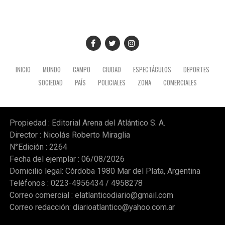
INICIO
MUNDO
CAMPO
CIUDAD
ESPECTÁCULOS
DEPORTES
SOCIEDAD
PAÍS
POLICIALES
ZONA
COMERCIALES
Propiedad : Editorial Arena del Atlántico S. A.
Director : Nicolás Roberto Miraglia
N°Edición : 2264
Fecha del ejemplar : 06/08/2026
Domicilio legal: Córdoba 1980 Mar del Plata, Argentina
Teléfonos : 0223-4956434 / 4958278
Correo comercial :
elatlanticodiario@gmail.com
Correo redacción:
diarioatlantico@yahoo.com.ar