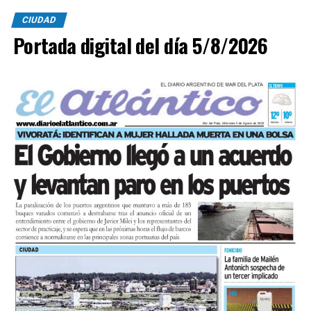
constataron que el conductor, había logrado salir del
CIUDAD
vehículo y no presentaba lesiones.
Portada digital del día 5/8/2026