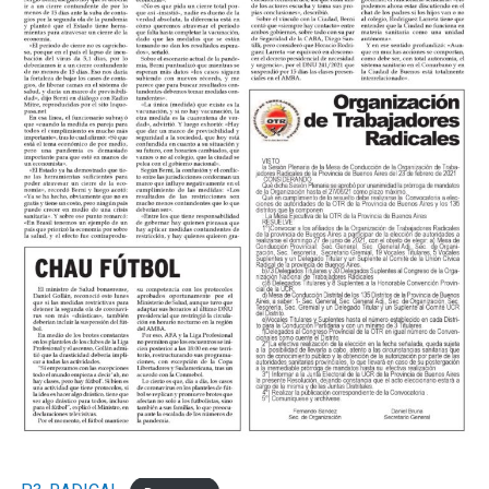
del córner.
Los de Mignini eran mucho más y el tercero llegó por
decantación. A los 24, Verón avanzó a toda velocidad
por izquierda, habilitó a Castillo y Acha, que lo venía
corriendo de atrás, lo desestabilizó adentro del area,
Rubiano no dudó y el juvenil desde los doce pasos anotó
su primer gol en el Federal A para empezar a decretar la
historia.
El complemento se jugó a otro ritmo pero mostró la
solidez del fondo kimberleño cada vez que lo probaron.
Más allá de eso, en los primeros cinco minutos, Miori
tuvo dos claras para convertir el cuarto pero Nadal se
lució en ambas con dos atajadas tremendas.
Los cambios probados por Mario Martínez le dieron a
Sol de Mayo otra presencia en el medio pero sin claridad
en el pase en el pase final. Por su lado, Mignini también