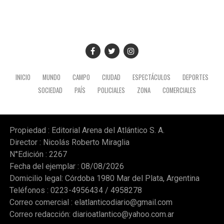
INICIO
MUNDO
CAMPO
CIUDAD
ESPECTÁCULOS
DEPORTES
SOCIEDAD
PAÍS
POLICIALES
ZONA
COMERCIALES
Propiedad : Editorial Arena del Atlántico S. A.
Director : Nicolás Roberto Miraglia
N°Edición : 2267
Fecha del ejemplar : 08/08/2026
Domicilio legal: Córdoba 1980 Mar del Plata, Argentina
Teléfonos : 0223-4956434 / 4958278
Correo comercial :
elatlanticodiario@gmail.com
Correo redacción:
diarioatlantico@yahoo.com.ar