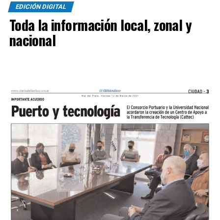
EDICIÓN DIGITAL
Toda la información local, zonal y
nacional
SINTESIS
Kimberley (3
): Tomás Casas, Bruno Di Bello, Mateo
Rinaldi, Bacigalupe y Hernán Sosa, Santiago Vásquez,
Mauricio Miori, Facundo Rojas y Leonardo Verón, Ullúa y
Santiago Castillo.
DT:
Mariano Mignini.
Sol de Mayo (0):
Juan Nadal, Lucas Miguez, Latorre,
Acha y Rafael Ríos, Enzo Núñez y Quilen, Alberto Reye,