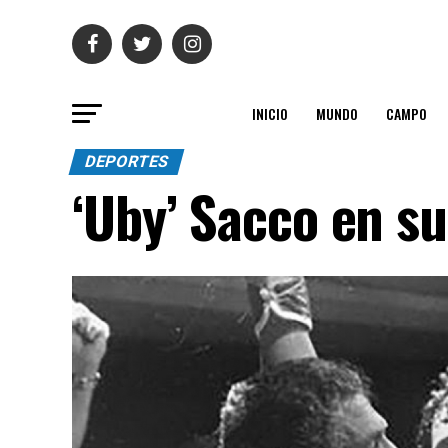
INICIO
MUNDO
CAMPO
DEPORTES
‘Uby’ Sacco en s