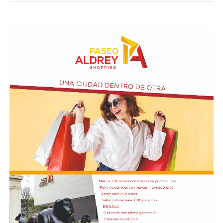
Las partes buscan avanzar, en una primera etapa, en un
acuerdo que garantice el funcionamiento de los 24
balnearios durante la próxima temporada de verano.
Paralelamente, pretenden trabajar en conjunto en la
elaboración de un master plan y en el futuro llamado a
licitación del complejo.
Ante la falta de consenso, el magistrado resolvió
convocar a una nueva audiencia y mantener suspendidos
los plazos procesales, una medida que permite congelar
el trámite judicial mientras continúan las mesas de
trabajo políticas y técnicas.
El conflicto se originó tras la presentación de una
medida cautelar por parte del Municipio para frenar la
licitación de los balnearios impulsada por la Provincia.
Además, la comuna promovió una demanda principal
con el objetivo de cancelar la deuda con la