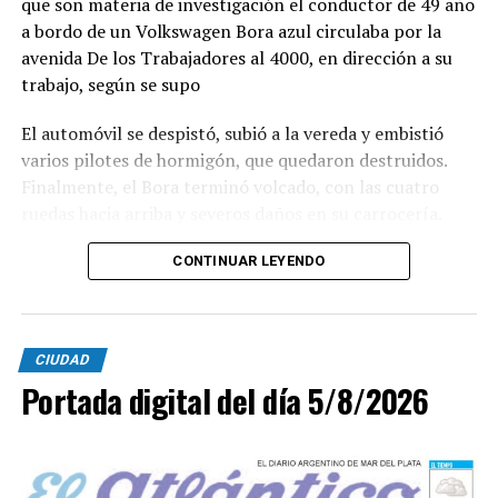
que son materia de investigación el conductor de 49 año
a bordo de un Volkswagen Bora azul circulaba por la
avenida De los Trabajadores al 4000, en dirección a su
trabajo, según se supo
El automóvil se despistó, subió a la vereda y embistió
varios pilotes de hormigón, que quedaron destruidos.
Finalmente, el Bora terminó volcado, con las cuatro
ruedas hacia arriba y severos daños en su carrocería.
Ante el violento impacto, personal médico, Defensa
CONTINUAR LEYENDO
Civil, Tránsito y efectivos policiales realizaron un
importabnte ioperativo en el lugar. Al llegar,
constataron que el conductor, había logrado salir del
CIUDAD
vehículo y no presentaba lesiones.
Portada digital del día 5/8/2026