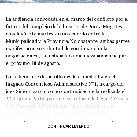
La audiencia convocada en el marco del conflicto por el
futuro del complejo de balnearios de Punta Mogotes
concluyó este martes sin un acuerdo entre la
Municipalidad y la Provincia. No obstante, ambas partes
manifestaron su voluntad de continuar con las
negociaciones y la Justicia fijó una nueva audiencia para
el próximo 18 de agosto.
La audiencia se desarrolló desde el mediodía en el
Juzgado Contencioso Administrativo N°1, a cargo del
juez Simón Isacch, como continuidad de la realizada el
30 de junio. Participaron el secretario de Legal, Técnica
y de Hacienda del Municipio, Mauro Martinelli; la
subsecretaria de Turismo bonaerense, Soledad
Martínez; el fiscal de Estado, Hernán Gómez; y el
CONTINUAR LEYENDO
administrador general de Punta Mogotes, Fernando
Maraude, segun fuentes consultadas por LoquePasa.