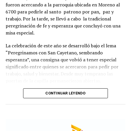
fueron acercando a la parroquia ubicada en Moreno al
6700 para pedirle al santo patrono por pan, paz y
trabajo. Por la tarde, se llevó a cabo la tradicional
peregrinación de fe y esperanza que concluyó con una
misa especial.
La celebración de este año se desarrolló bajo el lema
“Peregrinamos con San Cayetano, sembrando
esperanza”, una consigna que volvió a tener especial
significado entre quienes se acercaron para pedir por
trabajo, salud y bienestar. Desde muy temprano las
puertas de la capilla permanecieron abiertas.
La imagen del santo salió del santuario de Moreno al
CONTINUAR LEYENDO
6700 y fue acompañada por una multitud que recorrió
las calles del barrio. Grandes, jóvenes y niños y fieles se
sumaron al recorrido con banderas, espigas y distintas
expresiones de fe.