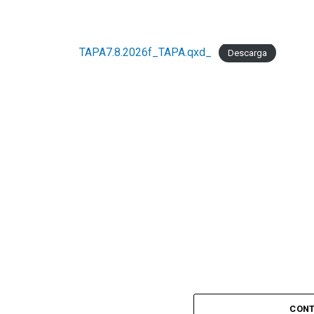
TAPA7.8.2026f_TAPA.qxd_
Descarga
CONT