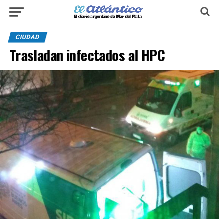
CIUDAD
Trasladan infectados al HPC