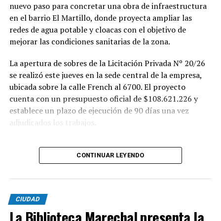
nuevo paso para concretar una obra de infraestructura
en el barrio El Martillo, donde proyecta ampliar las
redes de agua potable y cloacas con el objetivo de
mejorar las condiciones sanitarias de la zona.
La apertura de sobres de la Licitación Privada Nº 20/26
se realizó este jueves en la sede central de la empresa,
ubicada sobre la calle French al 6700. El proyecto
cuenta con un presupuesto oficial de $108.621.226 y
establece un plazo de ejecución de 90 días una vez
adjudicados los trabajos.
Según se informó, las tareas previstas para la red de
agua potable incluyen la colocación de unos 355 metros
CONTINUAR LEYENDO
de cañerías de PVC, la instalación de válvulas y la
ejecución de 29 conexiones domiciliarias. Los trabajos se
desarrollarán en distintos sectores comprendidos por
CIUDAD
las calles Pehuajó, Sicilia, Génova y Génova Bis.
La Biblioteca Marechal presenta la