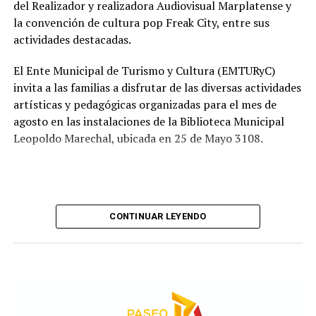
recorrido administrativo con la intervención de la
del Realizador y realizadora Audiovisual Marplatense y
Comisión de Estudio de Ofertas y Adjudicación, que
la convención de cultura pop Freak City, entre sus
tendrá a su cargo la evaluación de las propuestas
actividades destacadas.
presentadas por las empresas interesadas en ejecutar la
obra.
El Ente Municipal de Turismo y Cultura (EMTURyC)
invita a las familias a disfrutar de las diversas actividades
artísticas y pedagógicas organizadas para el mes de
agosto en las instalaciones de la Biblioteca Municipal
Leopoldo Marechal, ubicada en 25 de Mayo 3108.
La agenda comienza con la Muestra de Arte “Sábados
Culturales”, a cargo del grupo Cul Mardel, que se podrá
CONTINUAR LEYENDO
visitar del 3 al 14 de agosto de manera gratuita.
Asimismo, se realizará el Taller de Escritura Expresiva
coordinado por Sandra López Maidana, los miércoles de
10 a 12 en la Biblioteca de Autores Marplatenses,