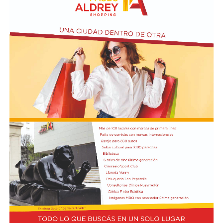
ubicada en el primer piso del edificio.
Actividades en el marco del Mes de la Niñez
En relación al Ciclo Mes de la Niñez, este viernes 7 de
agosto a las 17:30 se presentarán “Los cuentos de
Charo” y la narración de poesías populares infantiles a
cargo de María del Rosario Gerez Martínez.
En tanto, el viernes 21 a las 17:30 se desarrollará “El
Cerebro Mágico: construyendo preguntas, respuestas y
circuitos”, a cargo de María Paula Algote. Se trata de un
taller práctico de arte, ciencia y tecnología en el que al
finalizar cada participante se lleva su propia creación
terminada. Es una actividad arancelada (incluye
materiales) destinada a niños a partir de los 6 años.
Los participantes menores de 8 años deberán asistir
acompañados por una persona adulta (menores
asistentes $12.000 y adulto acompañante $5.000). Las