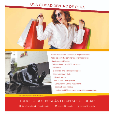
dice que un orden justo debe proteger a los más frágiles
y evitar la brecha de exclusión.
En Magnifica Humanitas, León XIV plantea un Estado
presente, capaz de orientar la economía hacia el bien
común. Reivindica la dignidad inalienable de las
personas en situación de vulnerabilidad o exclusión y
promueve la cultura de la negociación y el diálogo
fraterno.
“El Santo Padre León XIV realizará un Viaje Apostólico
a Uruguay, Argentina y Perú del 6 al 17 de noviembre
2026, aceptando la invitación de los Jefes de Estado y de
las autoridades eclesiásticas de esos respectivos países”,
confirmó la noticia mundial el director de la Sala de
Prensa de Santa Sede, Matteo Bruni, como publicó el
sitio Vatican News.