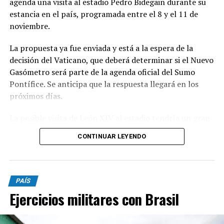
agenda una visita al estadio Pedro Bidegain durante su
estancia en el país, programada entre el 8 y el 11 de
noviembre.
La propuesta ya fue enviada y está a la espera de la
decisión del Vaticano, que deberá determinar si el Nuevo
Gasómetro será parte de la agenda oficial del Sumo
Pontífice. Se anticipa que la respuesta llegará en los
próximos días.
La posible visita de León XIV al estadio tendría un gran
significado simbólico para San Lorenzo, dado el
CONTINUAR LEYENDO
histórico vínculo entre la institución y la Iglesia
Católica.
El club fue fundado por el padre Lorenzo Massa y
PAÍS
mantiene una conexión cercana con Jorge Bergoglio,
Ejercicios militares con Brasil
conocido hincha y uno de los socios más representativos
del Ciclón.