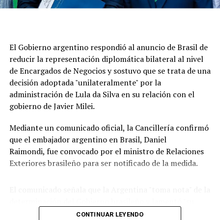
En esa línea, siguió: "Eso fue resultado de la foto que
reposteó Lula con Maduro y se nos informó que, por esa
razón, nos retiraban la representación de Venezuela.
El Gobierno argentino respondió al anuncio de Brasil de
Eso es mucho más grave que cualquier cosa que haya
reducir la representación diplomática bilateral al nivel
ocurrido hasta ese momento y marca el modo en que la
de Encargados de Negocios y sostuvo que se trata de una
Argentina viene manejando este tema".
decisión adoptada "unilateralmente" por la
administración de Lula da Silva en su relación con el
Para el canciller, "Brasil viene teniendo conflicto con
gobierno de Javier Milei.
varios países como Paraguay", lo que, a su criterio, indica
que “no es una cuestión solo con la Argentina" sino una
Mediante un comunicado oficial, la Cancillería confirmó
una decisión de esa nación de “escalar temas" que, para
que el embajador argentino en Brasil, Daniel
el gobierno de Milei, "tienen que permanecer en el
Raimondi, fue convocado por el ministro de Relaciones
ámbito ideológico y político de una contienda electoral
Exteriores brasileño para ser notificado de la medida.
en la que estamos claramente enfrentados en el deseo
de los resultados".
El comunicado señala que la Argentina "toma nota" de la
determinación del Gobierno brasileño y lamentó "su
Milei en Ecuador y Colombia
decisión de continuar aislándose del resto de la
Por su parte, Milei encabezará esta semana una nueva
CONTINUAR LEYENDO