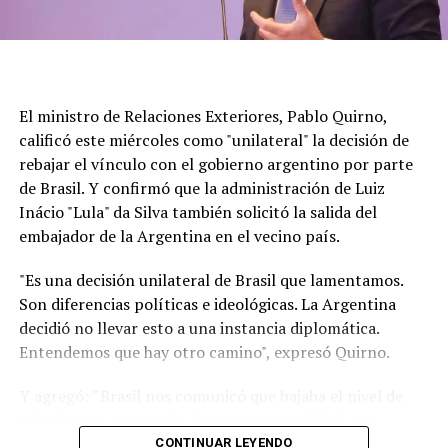
El ministro de Relaciones Exteriores, Pablo Quirno,
calificó este miércoles como "unilateral" la decisión de
rebajar el vínculo con el gobierno argentino por parte
de Brasil. Y confirmó que la administración de Luiz
Inácio "Lula" da Silva también solicitó la salida del
embajador de la Argentina en el vecino país.
"Es una decisión unilateral de Brasil que lamentamos.
Son diferencias políticas e ideológicas. La Argentina
decidió no llevar esto a una instancia diplomática.
Entendemos que hay otro camino", expresó Quirno.
Y agregó: “Brasil nos comunicó que bajaba el nivel de
relaciones a encargado de negocios y solicitó que
nuestro embajador en Brasilia (Daniel Raimondi) se
CONTINUAR LEYENDO