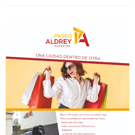
Según el nuevo dictamen, se establece un tope de 25%
de la superficie nacional y provincial a la posibilidad de
que personas físicas o jurídicas extranjeras puedan
adquirir tierras productivas.
Por otro lado, la iniciativa introduce un agregado sobre
el artículo 4 de Ley N° 21.499 relacionada a las
expropiaciones.
En la conferencia de prensa acompañaron a Bullrich los
presidentes de las comisiones de Asuntos
Constitucionales, Agustín Coto (LLA-Tierra del Fuego),
y de Legislación General, Nadia Márquez (LLA-Neuquén).
FOTO: Bullrich, durante la conferencia de prensa en el
Senado. Rodrigo Néspolo/LA NACIÓN