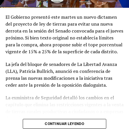
Con este viaje, Milei busca continuar afianzando las
relaciones bilaterales y la sintonía política con los
El Gobierno presentó este martes un nuevo dictamen
gobiernos de la región que comparten sus ideas, en una
del proyecto de ley de tierras para evitar una nueva
gira que se extenderá hasta el fin de semana antes de su
derrota en la sesión del Senado convocada para el jueves
regreso a Buenos Aires.
próximo. Si bien texto original no establecía límites
para la compra, ahora propone subir el tope porcentual
vigente de 15% a 25% de la superficie de cada distrito.
La jefa del bloque de senadores de La Libertad Avanza
(LLA), Patricia Bullrich, anunció en conferencia de
prensa las nuevas modificaciones a la iniciativa tras
ceder ante la presión de la oposición dialoguista.
La exministra de Seguridad detalló los cambios en el
capítulo que elimina las restricciones vigentes a la venta
de tierras rurales productivas a ciudadanos o a empresas
de capitales extranjeros.
CONTINUAR LEYENDO