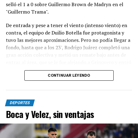
selló el 1 a 0 sobre Guillermo Brown de Madryn en el
"Guillermo Trama".
De entrada y pese a tener el viento (intenso viento) en
contra, el equipo de Duilio Botella fue protagonista y
tuvo las mejores aproximaciones. Pero no podía llegar a
fondo, hasta que a los 23', Rodrigo Juárez completó una
gran acción colectiva y metió un remate bajo antes de
entrar al área, que se le fue alejando a Grinovero y entró
contra la base del caño izquierdo.
CONTINUAR LEYENDO
Con la desventaja, la visita intentó adelantarse pero casi
no se acercaba al área de Pedro Fernández y, parecía,
que si el local acertaba en alguna contra podía lastimar.
DEPORTES
Sin embargo, lo único que pasó fue un remate de Rivero
Boca y Velez, sin ventajas
que se fue por encima del travesaño.
El complemento no tuvo muchas emociones. La más
clara fue para Círculo en una gran jugada entre Basani y