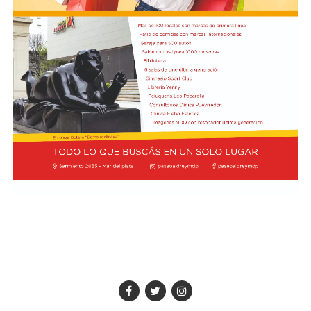
el Matador continuó con su intento de pegar con
ataques directos. Cuando el desarrollo era lento y lejos
de los arcos, Tigre se adelantó en el marcador a los 35
minutos: Aníbal Moreno perdió la pelota en la mitad de
la cancha tras una presión de Jabes Saralegui y Nacho
Russo definió de forma perfecta al quedar mano a mano
contra Santiago Beltrán para estampar el 1-0.
Desde el arranque del segundo semestre, River quedó
eliminado de la Copa Argentina tras perder 3-1 contra
Aldosivi y cayó por 1-0 en el inicio del Clausura
contra Barracas Central, Gimnasia La Plata y Rosario
Central. Con la derrota contra el Matador por el mismo
resultado, el equipo del Chacho Coudet es el único en el
Torneo Clausura que no suma puntos —ni marcó goles—
y está último en la zona B. Además, se ubica 11° en la
Tabla Anual con 29 unidades. No gana un partido a nivel
local desde el 16 de mayo pasado, cuando venció 1-0