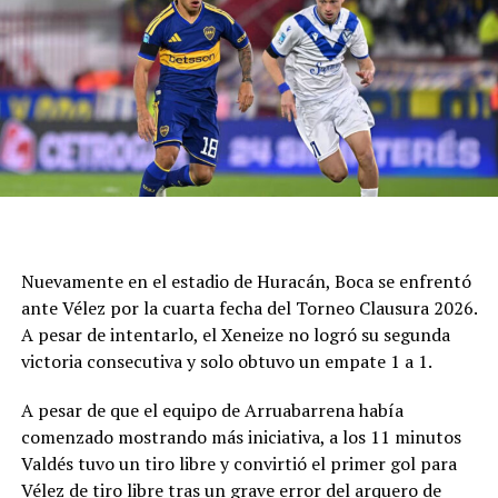
Juárez que, el autor del gol, tocó por encima del arquero
que reaccionó de gran manera para evitar un golazo.
Más allá de necesitar la igualda, los sureños querían
pero no podían y sólo inquietaron con un cabezazo de
Cucchi que controló con esfuerzo Fernández.
La necesidad hizo que Círculo no pudiera defenderse
tanto con la pelota y sufrió por una desventaja corta,
más que por la búsqueda del rival. Y el pitazo final fue
un festejo de desahogo, un objetivo cumplido y ahora a
buscar algo en dos fechas como visitante, frente a
Nuevamente en el estadio de Huracán, Boca se enfrentó
Deportivo Rincón el miércoles y luego en San Luis ante
ante Vélez por la cuarta fecha del Torneo Clausura 2026.
Juventud Unida Universitario.
A pesar de intentarlo, el Xeneize no logró su segunda
victoria consecutiva y solo obtuvo un empate 1 a 1.
Síntesis
A pesar de que el equipo de Arruabarrena había
Círculo Deportivo (1): Pedro Fernández; Julián Vílchez,
comenzado mostrando más iniciativa, a los 11 minutos
Facundo Rojas, Jano Martínez y Rodrigo Torres; Joaquín
Valdés tuvo un tiro libre y convirtió el primer gol para
Bassani, Francisco Grahl, Ramiro Banchio y Marco
Vélez de tiro libre tras un grave error del arquero de