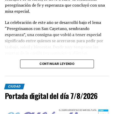
peregrinación de fe y esperanza que concluyó con una
misa especial.
La celebración de este año se desarrolló bajo el lema
“Peregrinamos con San Cayetano, sembrando
esperanza”, una consigna que volvió a tener especial
significado entre quienes se acercaron para pedir por
trabajo, salud y bienestar. Desde muy temprano las
puertas de la capilla permanecieron abiertas.
La imagen del santo salió del santuario de Moreno al
CONTINUAR LEYENDO
6700 y fue acompañada por una multitud que recorrió
las calles del barrio. Grandes, jóvenes y niños y fieles se
sumaron al recorrido con banderas, espigas y distintas
CIUDAD
expresiones de fe.
Portada digital del día 7/8/2026
En paralelo, distintos gremios y organizaciones sociales
se sumaron bajo las consignas de paz, pan, tierra, techo
y trabajo, para visibilizar la situación de trabajadores y