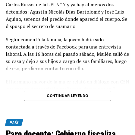
Carlos Russo, de la UFI N° 7 y ya hay al menos dos
detenidos: Agustín Nicolás Díaz Bartolomé y José Luis
Aquino, serenos del predio donde apareció el cuerpo. Se
dispuspo el secreto de suamario
Según comentó la familia, la joven había sido
contactada a través de Facebook para una entrevista
laboral. A las 16 horas del pasado sábado, Mailén salió de
su casa y dejó a sus hijos a cargo de sus familiares, luego
de eso, perdieron contacto con ella.
El hermano mayor de la mujer relató en diálogo con C5N
que tras su desaparición realizaron denuncias en 3
comisarías pero, al no pasar las 24 horas, no fueron
CONTINUAR LEYENDO
registradas. "El cuerpo lo encontramos nosotros.
Cuando fuimos y vimos a los serenos nos dimos cuenta
que había algo raro, empezamos a buscar y se fueron
PAÍS
corriendo. Llamamos a la policía y ahí la vieron", declaró
Paro docente: Gobierno fiscaliza
el familiar.