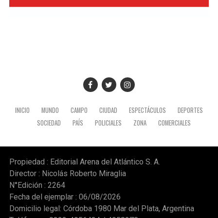
del Estero, aunque impactará en todo el país y en los
tres niveles: inicial, primaria y secundaria.
Según el comunicado de CTERA y otros sindicatos como
la Unión de Educadores de la Provincia de Córdoba
(UEPC), el paro persigue otros reclamos como el retorno
"inmediato" del Fondo de Incentivo Docente (FONID) y
mayor presupuesto para los establecimientos y
programas escolares. (NA)
INICIO
MUNDO
CAMPO
CIUDAD
ESPECTÁCULOS
DEPORTES
SOCIEDAD
PAÍS
POLICIALES
ZONA
COMERCIALES
Propiedad : Editorial Arena del Atlántico S. A.
Director : Nicolás Roberto Miraglia
N°Edición : 2264
Fecha del ejemplar : 06/08/2026
Domicilio legal: Córdoba 1980 Mar del Plata, Argentina