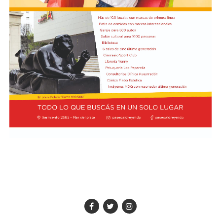
El hall del Palacio Comunal fue el lugar donde velaron
sus restos y ante el cual desfiló todo el arco político de
aquel momento, incluyendo a la camada de jóvenes que
habían dado sus primeros pasos en el peronismo, bajo
el liderazgo de “Coco” Taraborelli como conductor. Y el
vicegobernador Luis Macaya, que acompañó sus restos
hasta la despedida final.
Antes de ser inhumados sus restos en el cementerio
municipal, el féretro fue transportado hacia la
Parroquia de los Padres Capuchinos, donde ofició una
misa el padre Raimundo Ferster, de indisimulada
ideología peronista. De allí el cortejo fúnebre partió
hacia el cementerio: en gran parte del trayecto había
vecinos saludando. Fue conmovedor.
Taraborelli fue el primer intendente de Necochea
surgido del voto popular tras la negra noche de la