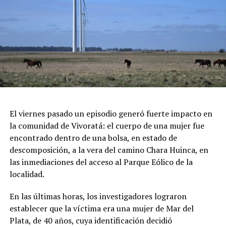
sorteos en vivo.
Feria de Artesanos y Emprendedores: Un paseo cultural
repleto de arte y diseño local cobijado por el histórico
pinar.
Espectáculos y Área Kids: Shows de artistas locales e
invitados en el escenario principal, junto a una zona
dedicada exclusivamente al entretenimiento infantil con
juegos e inflables.
Respirar el aire puro del bosque, recorrer las históricas
El viernes pasado un episodio generó fuerte impacto en
arboledas y dejarse tentar por una taza de chocolate
la comunidad de Vivoratá: el cuerpo de una mujer fue
caliente mientras se disfruta de buena música es el plan
encontrado dentro de una bolsa, en estado de
perfecto para escaparse de la rutina este fin de semana
descomposición, a la vera del camino Chara Huinca, en
largo.
las inmediaciones del acceso al Parque Eólico de la
localidad.
INFORMACIÓN GENERAL DEL EVENTO
En las últimas horas, los investigadores lograron
Evento: 30° Fiesta Nacional del Chocolate Artesanal
establecer que la víctima era una mujer de Mar del
(ChocoGesell)
Plata, de 40 años, cuya identificación decidió
Fecha: Fin de semana largo del 17 de Agosto de 2026