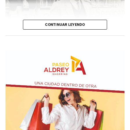
CONTINUAR LEYENDO
Taraborelli en un acto
El vendero 13 de agosto se cumplen 38 años de la
desaparición física del ex intendente de Necochea,
Domingo José Taraborelli, quien falleció trágicamente
en la ruta 88, a pocos kilómetros de Quequén.
Junto con el intendente de Necochea habían muerto
tres docentes que, luego se supo, habían subido a su
automóvil pocos kilómetros antes, donde se hallaban
haciendo dedo. La colisión frontal resultó letal: sólo
sobrevivió el chofer del camión.