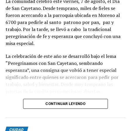
La comunidad celebró este viernes, 7 de agosto, el Día
de San Cayetano. Desde temprano, miles de fieles se
fueron acercando a la parroquia ubicada en Moreno al
6700 para pedirle al santo patrono por pan, paz y
trabajo. Por la tarde, se llevó a cabo la tradicional
peregrinación de fe y esperanza que concluyó con una
misa especial.
La celebración de este año se desarrolló bajo el lema
“Peregrinamos con San Cayetano, sembrando
esperanza”, una consigna que volvió a tener especial
significado entre quienes se acercaron para pedir por
trabajo, salud y bienestar. Desde muy temprano las
puertas de la capilla permanecieron abiertas.
La imagen del santo salió del santuario de Moreno al
CONTINUAR LEYENDO
6700 y fue acompañada por una multitud que recorrió
las calles del barrio. Grandes, jóvenes y niños y fieles se
sumaron al recorrido con banderas, espigas y distintas
CIUDAD