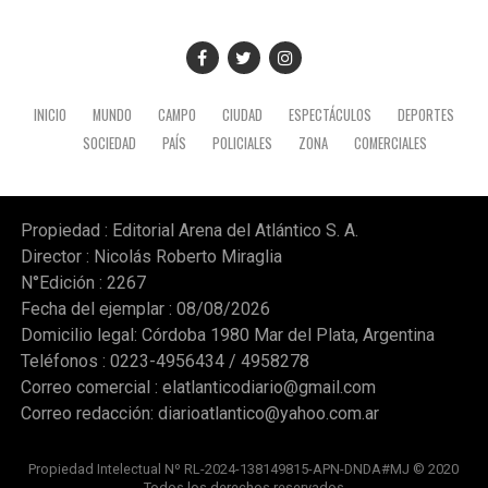
INICIO
MUNDO
CAMPO
CIUDAD
ESPECTÁCULOS
DEPORTES
SOCIEDAD
PAÍS
POLICIALES
ZONA
COMERCIALES
Propiedad : Editorial Arena del Atlántico S. A.
Director : Nicolás Roberto Miraglia
N°Edición : 2267
Fecha del ejemplar : 08/08/2026
Domicilio legal: Córdoba 1980 Mar del Plata, Argentina
Teléfonos : 0223-4956434 / 4958278
Correo comercial :
elatlanticodiario@gmail.com
Correo redacción:
diarioatlantico@yahoo.com.ar
Propiedad Intelectual Nº RL-2024-138149815-APN-DNDA#MJ © 2020
Todos los derechos reservados