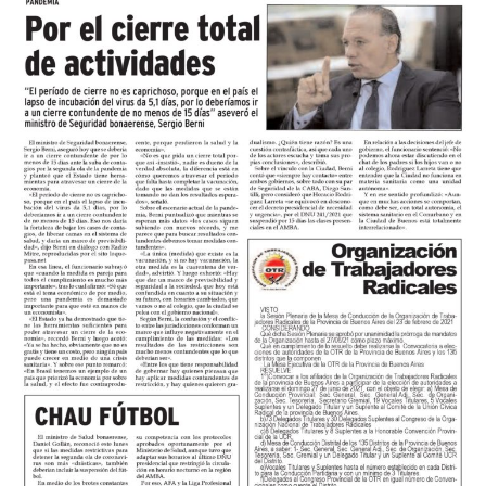
Jugado un cuarto de hora iba a llegar el segundo de un
córner bajo pateado por Miori que Morales parecía
rechazar sin problemas pero la pelota le quedó a Di
Bello que la paró en tres cuartos, levantó la mirada,
abrió el pie y puso el derechazo contra el palo de Juan
Cruz Nadal que no se había vuelvo a acomodar después
del córner.
Los de Mignini eran mucho más y el tercero llegó por
decantación. A los 24, Verón avanzó a toda velocidad
por izquierda, habilitó a Castillo y Acha, que lo venía
corriendo de atrás, lo desestabilizó adentro del area,
Rubiano no dudó y el juvenil desde los doce pasos anotó
su primer gol en el Federal A para empezar a decretar la
historia.
El complemento se jugó a otro ritmo pero mostró la
solidez del fondo kimberleño cada vez que lo probaron.
Más allá de eso, en los primeros cinco minutos, Miori