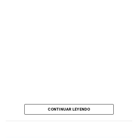
Agustín Belga, Departamento de Prensa. Club Atlético
Kimberley
CONTINUAR LEYENDO