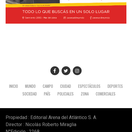
INICIO
MUNDO
CAMPO
CIUDAD
ESPECTÁCULOS
DEPORTES
SOCIEDAD
PAÍS
POLICIALES
ZONA
COMERCIALES
Propiedad : Editorial Arena del Atlántico S. A.
Director : Nicolás Roberto Miraglia
N°Edición : 2268