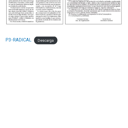
tuvo dos claras para convertir el cuarto pero Nadal se
lució en ambas con dos atajadas tremendas.
Los cambios probados por Mario Martínez le dieron a
Sol de Mayo otra presencia en el medio pero sin claridad
en el pase en el pase final. Por su lado, Mignini también
P3-RADICAL
Descarga
movió el banco para darle media hora a Ezequiel Cérica,
el refuerzo que llegó esta semana al club, y que mostró
su clase en un par de movimientos.
Cerca del final, Lucas Miguez tuvo el del honor para los
de Viedma con un tiro libre que tenía destino de gol
pero Tomás Casas voló aún mejor para conservar el cero
por segundo partido consecutivo.
Con esta victoria, los marplatenses llegan a 25 puntos y
se ubican terceros hasta que jueguen Olimpo y
Deportivo Rincón. Con nueve puntos por jugar,
Kimberley empieza a consolidarse entre los primeros