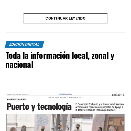
cinco y ahora toda la atención estará en Madryn donde
el próximo fin de semana visitarán a Brown para seguir
por la senda ganadora.
CONTINUAR LEYENDO
EDICIÓN DIGITAL
Toda la información local, zonal y
nacional
SINTESIS
Kimberley (3
): Tomás Casas, Bruno Di Bello, Mateo