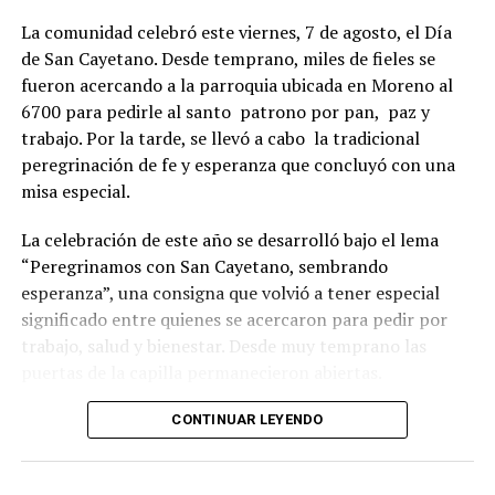
La comunidad celebró este viernes, 7 de agosto, el Día
de San Cayetano. Desde temprano, miles de fieles se
fueron acercando a la parroquia ubicada en Moreno al
6700 para pedirle al santo patrono por pan, paz y
trabajo. Por la tarde, se llevó a cabo la tradicional
peregrinación de fe y esperanza que concluyó con una
misa especial.
La celebración de este año se desarrolló bajo el lema
“Peregrinamos con San Cayetano, sembrando
esperanza”, una consigna que volvió a tener especial
significado entre quienes se acercaron para pedir por
trabajo, salud y bienestar. Desde muy temprano las
puertas de la capilla permanecieron abiertas.
La imagen del santo salió del santuario de Moreno al
CONTINUAR LEYENDO
6700 y fue acompañada por una multitud que recorrió
las calles del barrio. Grandes, jóvenes y niños y fieles se