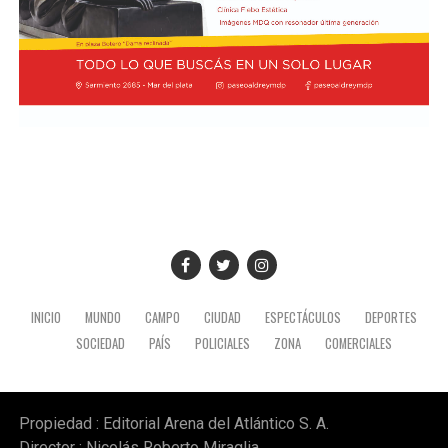
INICIO
MUNDO
CAMPO
CIUDAD
ESPECTÁCULOS
DEPORTES
SOCIEDAD
PAÍS
POLICIALES
ZONA
COMERCIALES
Propiedad : Editorial Arena del Atlántico S. A.
Director : Nicolás Roberto Miraglia