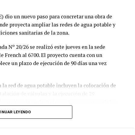
) dio un nuevo paso para concretar una obra de
donde proyecta ampliar las redes de agua potable y
iciones sanitarias de la zona.
ada Nº 20/26 se realizó este jueves en la sede
le French al 6700. El proyecto cuenta con un
blece un plazo de ejecución de 90 días una vez
a la red de agua potable incluyen la colocación de
talación de válvulas y la ejecución de 29
 desarrollarán en distintos sectores comprendidos
énova Bis.
INUAR LEYENDO
extensión de la red cloacal mediante la instalación
ealización de 31 conexiones domiciliarias y la