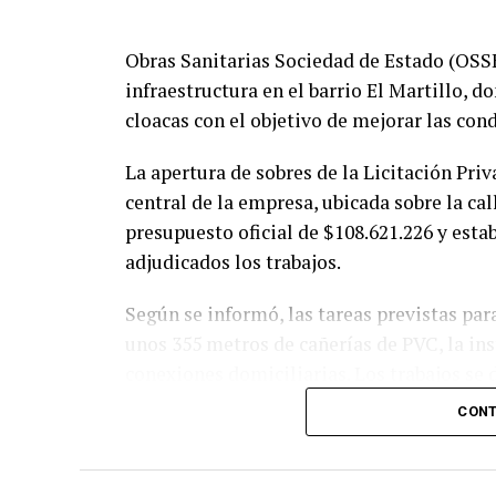
Obras Sanitarias Sociedad de Estado (OSSE
infraestructura en el barrio El Martillo, 
cloacas con el objetivo de mejorar las cond
La apertura de sobres de la Licitación Priv
central de la empresa, ubicada sobre la cal
presupuesto oficial de $108.621.226 y esta
adjudicados los trabajos.
Según se informó, las tareas previstas par
unos 355 metros de cañerías de PVC, la ins
conexiones domiciliarias. Los trabajos se
por las calles Pehuajó, Sicilia, Génova y G
CONT
En paralelo, la intervención contempla la 
de 234 metros de cañerías colectoras, la r